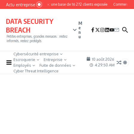
Aller au contenu
Actu entreprise
MyPhoto : une base de 16 272 clients exposée
Comment deven
DATA SECURITY
M
e
BREACH
n
u
Petites entreprises, grandes menaces : restez
informés, restez protégés
Cybersécurité entreprise
10 août 2026
Escroquerie
Entreprise
4:29:50 AM
Employés
Fuite de données
Cyber Threat Intelligence