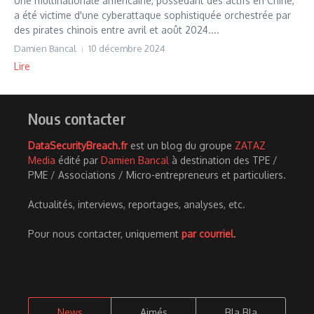
Une multinationale américaine, possédant des actifs en Chine,
a été victime d'une cyberattaque sophistiquée orchestrée par
des pirates chinois entre avril et août 2024....
Damien Bancal
10 décembre 2024
Lire
Nous contacter
DataSecurityBreach.fr
est un blog du groupe
ZATAZ
Media
édité par
Damien Bancal
à destination des TPE /
PME / Associations / Micro-entrepreneurs et particuliers.
Actualités, interviews, reportages, analyses, etc.
Pour nous contacter, uniquement
par courriel
.
News
Aimés
Bla Bla