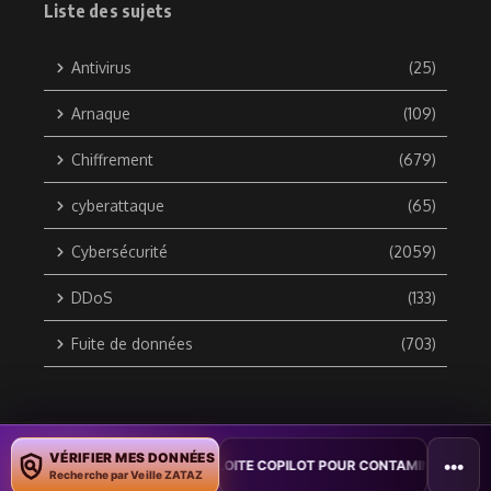
Liste des sujets
Antivirus
(25)
Arnaque
(109)
Chiffrement
(679)
cyberattaque
(65)
Cybersécurité
(2059)
DDoS
(133)
Fuite de données
(703)
Copyright © 2010 / 2026 DATA SECURITY BREACH - Groupe
VÉRIFIER MES DONNÉES
•••
ON : UN VER WORD EXPLOITE COPILOT POUR CONTAMINER DES DOCUME
ZATAZ Média
Recherche par Veille ZATAZ