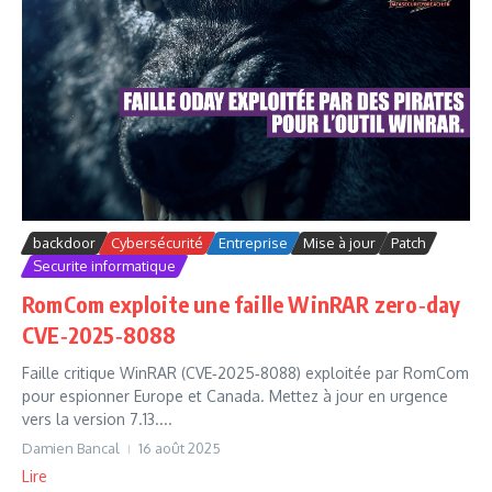
backdoor
Cybersécurité
Entreprise
Mise à jour
Patch
Securite informatique
RomCom exploite une faille WinRAR zero‑day
CVE‑2025‑8088
Faille critique WinRAR (CVE‑2025‑8088) exploitée par RomCom
pour espionner Europe et Canada. Mettez à jour en urgence
vers la version 7.13....
Damien Bancal
16 août 2025
Lire