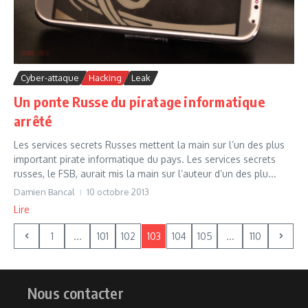
Cyber-attaque
Hacking
Leak
Un ponte Russe du piratage informatique
arrêté
Les services secrets Russes mettent la main sur l’un des plus
important pirate informatique du pays. Les services secrets
russes, le FSB, aurait mis la main sur l’auteur d’un des plu...
Damien Bancal
10 octobre 2013
Lire
1
...
101
102
103
104
105
...
110
Nous contacter