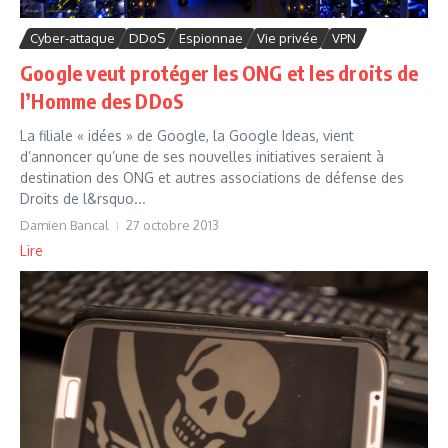
Cyber-attaque
DDoS
Espionnae
Vie privée
VPN
Google veut protéger les ONG et les droits de
l’Homme des DDoS
La filiale « idées » de Google, la Google Ideas, vient
d’annoncer qu’une de ses nouvelles initiatives seraient à
destination des ONG et autres associations de défense des
Droits de l&rsquo...
Damien Bancal
27 octobre 2013
Lire