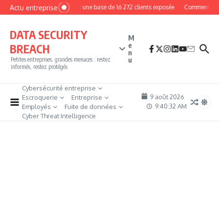
Aller au contenu
Actu entreprise
MyPhoto : une base de 16 272 clients exposée
Comment deveni
DATA SECURITY
M
e
BREACH
n
u
Petites entreprises, grandes menaces : restez
informés, restez protégés
Cybersécurité entreprise
9 août 2026
Escroquerie
Entreprise
9:40:33 AM
Employés
Fuite de données
Cyber Threat Intelligence