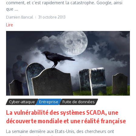
comment, et c’est rapidement la catastrophe. Google, ainsi
que ...
Damien Bancal
31 octobre 2013
Lire
Cyber-attaque
Entreprise
Fuite de données
La vulnérabilité des systèmes SCADA, une
découverte mondiale et une réalité française
La semaine dernière aux Etats-Unis, des chercheurs ont