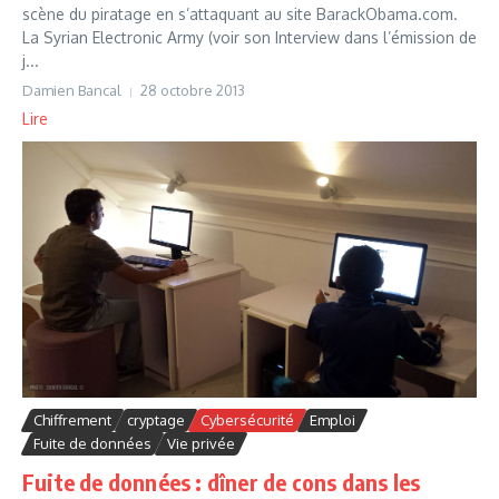
scène du piratage en s’attaquant au site BarackObama.com.
La Syrian Electronic Army (voir son Interview dans l’émission de
j...
Damien Bancal
28 octobre 2013
Lire
Chiffrement
cryptage
Cybersécurité
Emploi
Fuite de données
Vie privée
Fuite de données : dîner de cons dans les