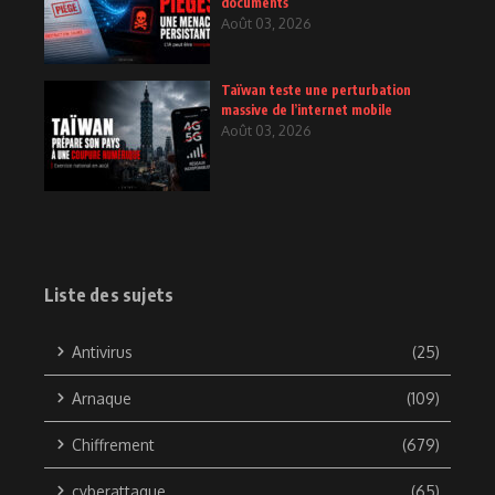
documents
Août 03, 2026
Taïwan teste une perturbation
massive de l’internet mobile
Août 03, 2026
Liste des sujets
Antivirus
(25)
Arnaque
(109)
Chiffrement
(679)
cyberattaque
(65)