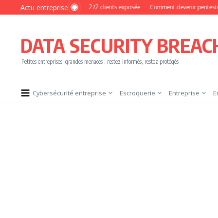
Aller au contenu
Actu entreprise
: une base de 16 272 clients exposée
Comment devenir pentester sans brûler les
DATA SECURITY BREAC
Petites entreprises, grandes menaces : restez informés, restez protégés
Cybersécurité entreprise
Escroquerie
Entreprise
E