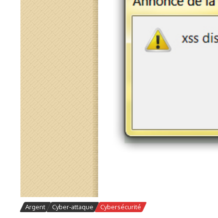
Argent
Cyber-attaque
Cybersécurité