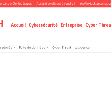
 étapes
Accès firewall root à vendre !
YesWeHack automatise le pentest par a
H
Accueil
Cybersécurité
Entreprise
Cyber Threat
mployés
Fuite de données
Cyber Threat Intelligence