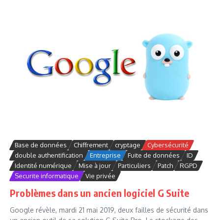
Base de données
Chiffrement
cryptage
Cybersécurité
double authentification
Entreprise
Fuite de données
ID
Identité numérique
Mise à jour
Particuliers
Patch
RGPD
Securite informatique
Vie privée
Problèmes dans un ancien logiciel G Suite
Google révèle, mardi 21 mai 2019, deux failles de sécurité dans