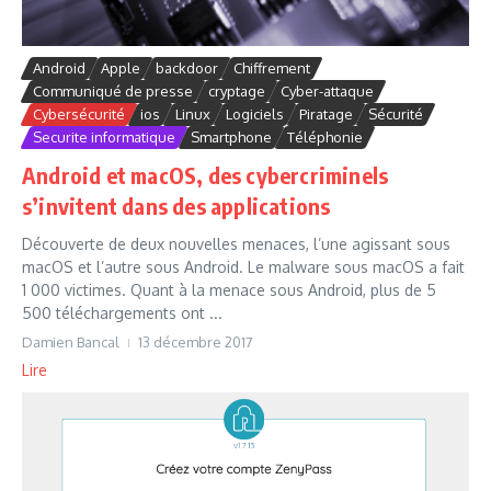
Android
Apple
backdoor
Chiffrement
Communiqué de presse
cryptage
Cyber-attaque
Cybersécurité
ios
Linux
Logiciels
Piratage
Sécurité
Securite informatique
Smartphone
Téléphonie
Android et macOS, des cybercriminels
s’invitent dans des applications
Découverte de deux nouvelles menaces, l’une agissant sous
macOS et l’autre sous Android. Le malware sous macOS a fait
1 000 victimes. Quant à la menace sous Android, plus de 5
500 téléchargements ont ...
Damien Bancal
13 décembre 2017
Lire