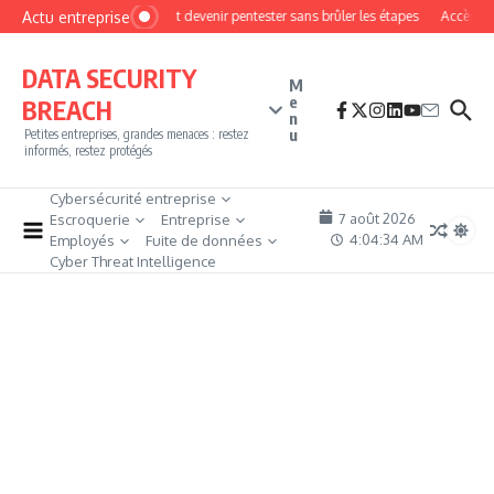
Aller au contenu
Actu entreprise
Comment devenir pentester sans brûler les étapes
Accès firew
DATA SECURITY
M
e
BREACH
n
u
Petites entreprises, grandes menaces : restez
informés, restez protégés
Cybersécurité entreprise
7 août 2026
Escroquerie
Entreprise
4:04:35 AM
Employés
Fuite de données
Cyber Threat Intelligence