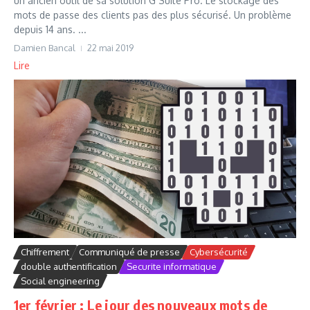
un ancien outil de sa solution G Suite Pro. Le stockage des
mots de passe des clients pas des plus sécurisé. Un problème
depuis 14 ans. ...
Damien Bancal
22 mai 2019
Lire
Chiffrement
Communiqué de presse
Cybersécurité
double authentification
Securite informatique
Social engineering
1er février : Le jour des nouveaux mots de