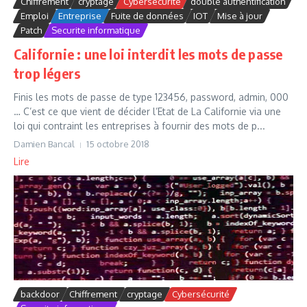
Chiffrement
cryptage
Cybersécurité
double authentification
Emploi
Entreprise
Fuite de données
IOT
Mise à jour
Patch
Securite informatique
Californie : une loi interdit les mots de passe
trop légers
Finis les mots de passe de type 123456, password, admin, 000
… C’est ce que vient de décider l’Etat de La Californie via une
loi qui contraint les entreprises à fournir des mots de p...
Damien Bancal
15 octobre 2018
Lire
backdoor
Chiffrement
cryptage
Cybersécurité