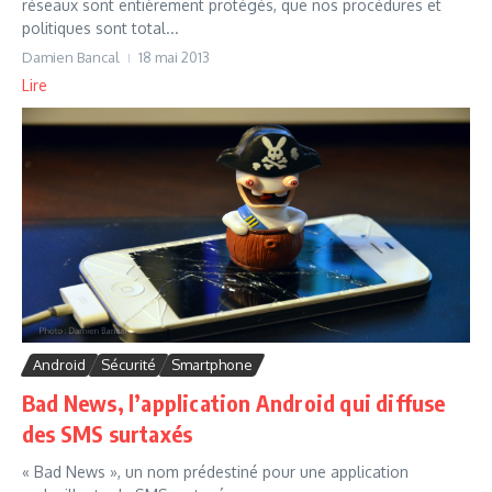
réseaux sont entièrement protégés, que nos procédures et
politiques sont total...
Damien Bancal
18 mai 2013
Lire
Android
Sécurité
Smartphone
Bad News, l’application Android qui diffuse
des SMS surtaxés
« Bad News », un nom prédestiné pour une application