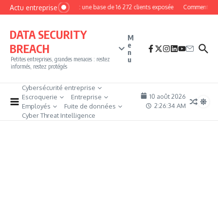
Aller au contenu
Actu entreprise
MyPhoto : une base de 16 272 clients exposée
Comment deveni
DATA SECURITY
M
e
BREACH
n
u
Petites entreprises, grandes menaces : restez
informés, restez protégés
Cybersécurité entreprise
10 août 2026
Escroquerie
Entreprise
2:26:35 AM
Employés
Fuite de données
Cyber Threat Intelligence