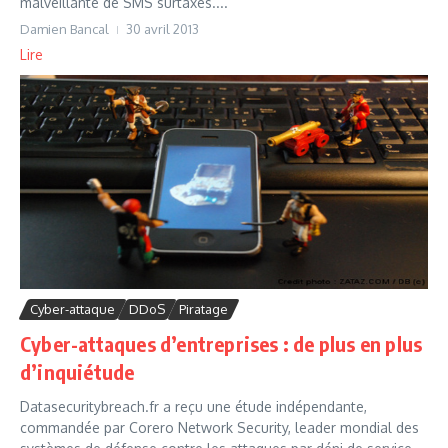
malveillante de SMS surtaxés....
Damien Bancal
30 avril 2013
Lire
Cyber-attaque
DDoS
Piratage
Cyber-attaques d’entreprises : de plus en plus
d’inquiétude
Datasecuritybreach.fr a reçu une étude indépendante,
commandée par Corero Network Security, leader mondial des