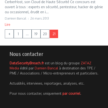
CerberHost, son Cloud de Haute Sécurité Ce concours est
ouvert à tous : experts en sécurité, pentesteur, hacker de génie
ou occasionnel, érudit en i...
Damien Bancal
26 mars 2013
Lire
1
...
19
20
21
Nous contacter
DataSecurityBreach.fr
est un blog du groupe
ZATAZ
Media
édité par
Damien Bancal
à destination des TPE /
PME / Associations / Micro-entrepreneurs et particuliers.
Actualités, interviews, reportages, analyses, etc.
Pour nous contacter, uniquement
par courriel
.