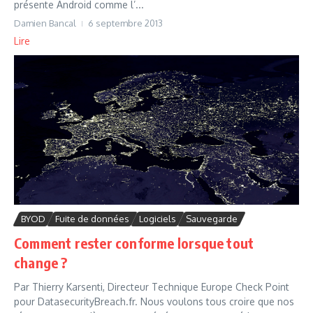
présente Android comme l’...
Damien Bancal
6 septembre 2013
Lire
BYOD
Fuite de données
Logiciels
Sauvegarde
Comment rester conforme lorsque tout
change ?
Par Thierry Karsenti, Directeur Technique Europe Check Point
pour DatasecurityBreach.fr. Nous voulons tous croire que nos