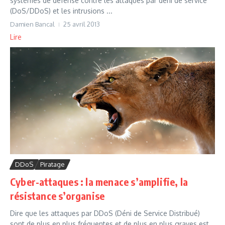
systèmes de défense contre les attaques par déni de service
(DoS/DDoS) et les intrusions ...
Damien Bancal
25 avril 2013
Lire
DDoS
Piratage
Cyber-attaques : la menace s’amplifie, la
résistance s’organise
Dire que les attaques par DDoS (Déni de Service Distribué)
sont de plus en plus fréquentes et de plus en plus graves est