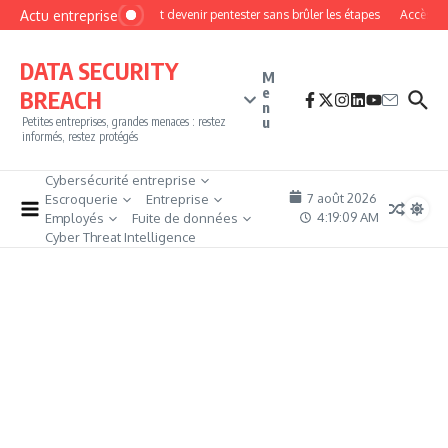
Aller au contenu
Actu entreprise
Comment devenir pentester sans brûler les étapes
Accès firew
DATA SECURITY
M
e
BREACH
n
u
Petites entreprises, grandes menaces : restez
informés, restez protégés
Cybersécurité entreprise
7 août 2026
Escroquerie
Entreprise
4:19:10 AM
Employés
Fuite de données
Cyber Threat Intelligence