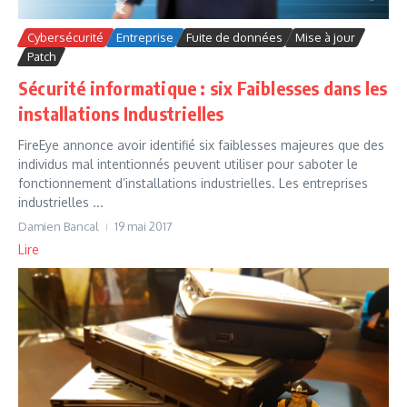
Cybersécurité
Entreprise
Fuite de données
Mise à jour
Patch
Sécurité informatique : six Faiblesses dans les
installations Industrielles
FireEye annonce avoir identifié six faiblesses majeures que des
individus mal intentionnés peuvent utiliser pour saboter le
fonctionnement d’installations industrielles. Les entreprises
industrielles ...
Damien Bancal
19 mai 2017
Lire