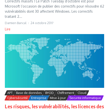
Correctifs massifs ! Le Patch Tuesday d’octobre est pour
Microsoft l’occasion de publier des correctifs pour résoudre 62
vulnérabilités dont 30 affectent Windows. Les correctifs
traitant 2...
Damien Bancal
24 octobre 2017
Lire
APT
Base de données
BYOD
Chiffrement
Cloud
Cybersécurité
Entreprise
Mise à jour
Securite informatique
Les risques, les vulnérabilités, les licences des