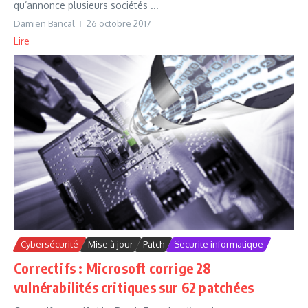
qu’annonce plusieurs sociétés ...
Damien Bancal
26 octobre 2017
Lire
Cybersécurité
Mise à jour
Patch
Securite informatique
Correctifs : Microsoft corrige 28
vulnérabilités critiques sur 62 patchées