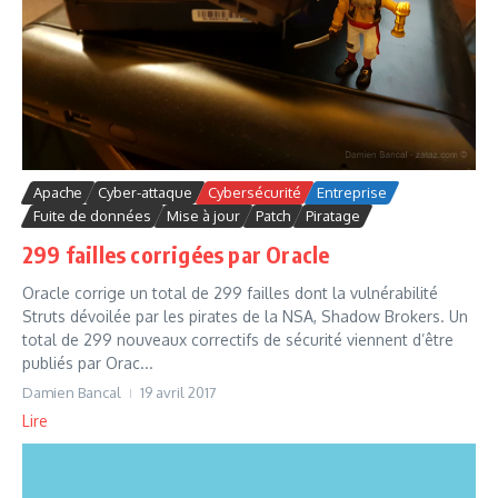
Apache
Cyber-attaque
Cybersécurité
Entreprise
Fuite de données
Mise à jour
Patch
Piratage
299 failles corrigées par Oracle
Oracle corrige un total de 299 failles dont la vulnérabilité
Struts dévoilée par les pirates de la NSA, Shadow Brokers. Un
total de 299 nouveaux correctifs de sécurité viennent d’être
publiés par Orac...
Damien Bancal
19 avril 2017
Lire