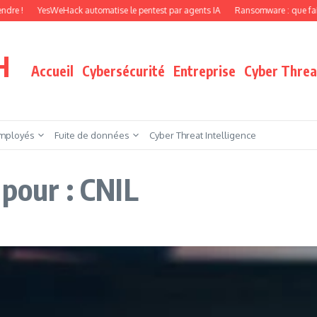
eHack automatise le pentest par agents IA
Ransomware : que faire quand vos fi
H
Accueil
Cybersécurité
Entreprise
Cyber Threat
mployés
Fuite de données
Cyber Threat Intelligence
 pour : CNIL