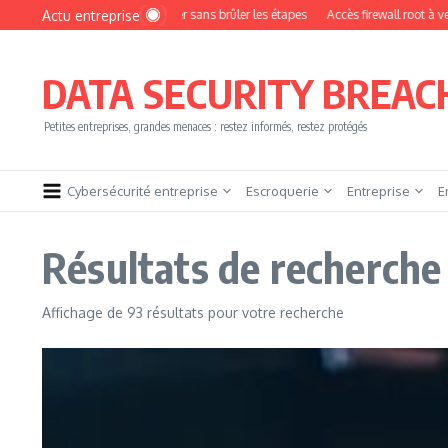
Aller au contenu
Actu entreprise
t devenir pentester sans brûler les étapes
Accès firewall root à vendre !
YesW
DATA SECURITY BREAC
Petites entreprises, grandes menaces : restez informés, restez protégés
Cybersécurité entreprise
Escroquerie
Entreprise
E
Résultats de recherche
Affichage de 93 résultats pour votre recherche