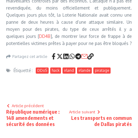
malveillants contrôlés par des inconnus. L’attaque n’a pas été
revendiquée, du moins officiellement et publiquement.
Quelques jours plus tôt, la Loterie Nationale avait connu une
panne de deux heures à cause d’une attaque similaire. Un
moyen pour des pirates, du type de ceux arrêtés il y a
quelques jours [
DD4B
], de montrer leur force de frappe à de
potentielles victimes prêtes à payer pour ne pas être bloqués ?
Partagez cet article
Étiquetté :
DDoS
hack
irland
irlande
piratage
Article précédent
République numérique :
Article suivant
148 amendements et
Les transports en commun
sécurité des données
de Dallas piratés