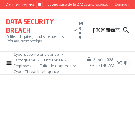
Aller au contenu
Actu entreprise
MyPhoto : une base de 16 272 clients exposée
Comment deveni
DATA SECURITY
M
e
BREACH
n
u
Petites entreprises, grandes menaces : restez
informés, restez protégés
Cybersécurité entreprise
9 août 2026
Escroquerie
Entreprise
3:21:41 AM
Employés
Fuite de données
Cyber Threat Intelligence