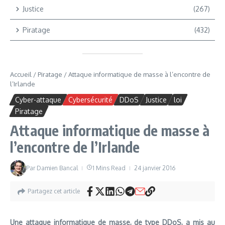
Justice
(267)
Piratage
(432)
Accueil
/
Piratage
/
Attaque informatique de masse à l’encontre de
l’Irlande
Cyber-attaque
Cybersécurité
DDoS
Justice
loi
Piratage
Attaque informatique de masse à
l’encontre de l’Irlande
Par
Damien Bancal
1 Mins Read
24 janvier 2016
Partagez cet article
Une attaque informatique de masse, de type DDoS, a mis au