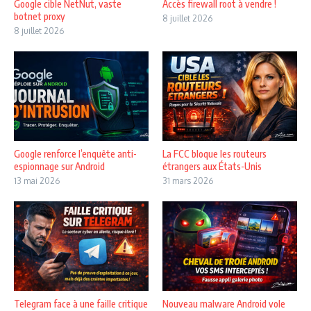
Google cible NetNut, vaste
Accès firewall root à vendre !
botnet proxy
8 juillet 2026
8 juillet 2026
Google renforce l’enquête anti-
La FCC bloque les routeurs
espionnage sur Android
étrangers aux États-Unis
13 mai 2026
31 mars 2026
Telegram face à une faille critique
Nouveau malware Android vole