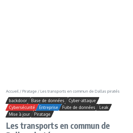
Accueil
/
Piratage
/
Les transports en commun de Dallas piratés
backdoor
Base de données
Cyber-attaque
Cybersécurité
Entreprise
Fuite de données
Leak
Mise à jour
Piratage
Les transports en commun de