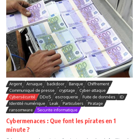
Argent
Arnaque
backdoor
Banque
Chiffrement
Communiqué de presse
cryptage
Cyber-attaque
Cybersécurité
DDoS
escroquerie
Fuite de données
ID
Identité numérique
Leak
Particuliers
Piratage
ransomware
Securite informatique
Cybermenaces : Que font les pirates en 1
minute ?