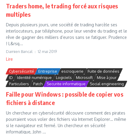
Traders home, le trading forcé aux risques
multiples
Depuis plusieurs jours, une société de trading harcèle ses
interlocuteurs, par téléphone, pour leur vendre du trading et le
rêve de gagner des milliers d’euros sans se fatiguer. Prudence
! L&rsq...
Damien Bancal
12 mai 2019
Lire
Cybersécurité
Entreprise
escroquerie
Fuite de données
ID
Identité numérique
Logiciels
Microsoft
Mise à jour
Particuliers
Patch
Securite informatique
Social engineering
Faille pour Windows : possible de copier vos
fichiers à distance
Un chercheur en cybersécurité découvre comment des pirates
pourraient vous voler des fichiers via Internet Explorer… même
si le navigateur est fermé. Un chercheur en sécurité
informatique, John ...