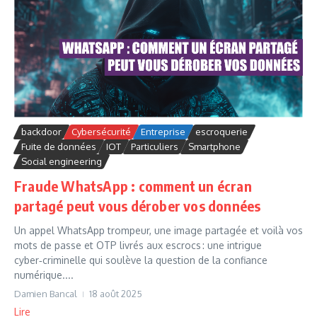
backdoor
Cybersécurité
Entreprise
escroquerie
Fuite de données
IOT
Particuliers
Smartphone
Social engineering
Fraude WhatsApp : comment un écran
partagé peut vous dérober vos données
Un appel WhatsApp trompeur, une image partagée et voilà vos
mots de passe et OTP livrés aux escrocs : une intrigue
cyber‑criminelle qui soulève la question de la confiance
numérique....
Damien Bancal
18 août 2025
Lire