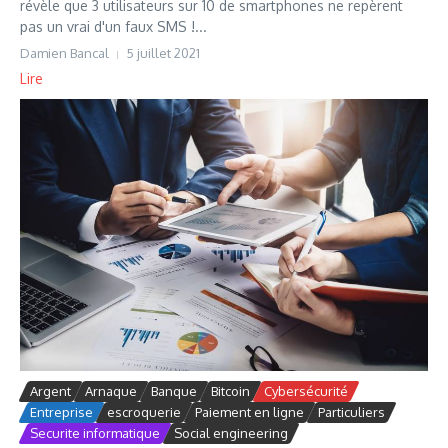
révèle que 3 utilisateurs sur 10 de smartphones ne repèrent
pas un vrai d'un faux SMS !...
Damien Bancal
5 juillet 2021
Lire
Argent
Arnaque
Banque
Bitcoin
Cybersécurité
Entreprise
escroquerie
Paiement en ligne
Particuliers
Securite informatique
Social engineering