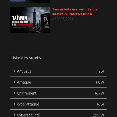
Taïwan teste une perturbation
massive de l’internet mobile
Août 03, 2026
Liste des sujets
Antivirus
(25)
Arnaque
(109)
Chiffrement
(679)
cyberattaque
(65)
Cybersécurité
(2059)