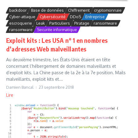
backdoor
Base de données
Chiffrement
cryptomonnaie
Cyber-attaque
Cybersécurité
DDoS
Entreprise
escroquerie
Leak
Particuliers
Piratage
ransomware
ransomware
Securite informatique
Exploit kits : Les USA n° 1 en nombres
d’adresses Web malveillantes
Au deuxième trimestre, les États-Unis étaient en tête
concernant l’hébergement de domaines malveillants et
d’exploit kits. La Chine passe de la 2e à la 7e position. Mails
malveillants, exploit kits et...
Damien Bancal
23 septembre 2018
Lire