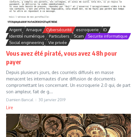
Argent
Arnaque
Cybersécurité
escroquerie
ID
Identité numérique
Particuliers
Scam
Securite informatique
Social engineering
Vie privée
Vous avez été piraté, vous avez 48h pour
payer
Depuis plusieurs jours, des courriels diffusés en masse
menacent les internautes d’une diffusion de documents
compromettant les concernant. Un escroquerie 2.0 qui, de part
son ampleur, fait de g...
Damien Bancal
30 janvier 2019
Lire