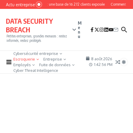
Aller au contenu
Actu entreprise
MyPhoto : une base de 16 272 clients exposée
Comment devenir 
DATA SECURITY
M
e
BREACH
n
u
Petites entreprises, grandes menaces : restez
informés, restez protégés
Cybersécurité entreprise
8 août 2026
Escroquerie
Entreprise
1:42:57 PM
Employés
Fuite de données
Cyber Threat Intelligence