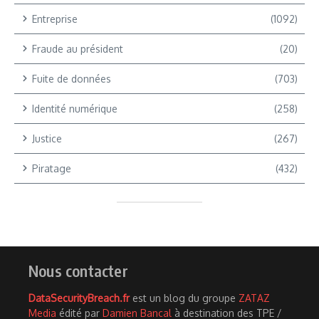
Entreprise
(1092)
Fraude au président
(20)
Fuite de données
(703)
Identité numérique
(258)
Justice
(267)
Piratage
(432)
Nous contacter
DataSecurityBreach.fr
est un blog du groupe
ZATAZ
Media
édité par
Damien Bancal
à destination des TPE /