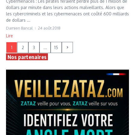
Cybermenaces : Les pirates feraient perdre plus de 1 million de
dollars par minute dans leurs actions malveillants. Alors que
les cybercriminels et les cybermenaces ont coûté 600 milliards
de dollars ...
Damien Bancal
24 août 2018
Lire
1
2
3
...
15
Nos partenaires