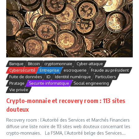
Banque
Bitcoin
cryptomonnaie
Cyber-attaque
Cybersécurité
Entreprise
escroquerie
Fraude au président
Fuite de données
ID
Identité numérique
Particuliers
Piratage
Securite informatique
Social engineering
Vie privée
Crypto-monnaie et recovery room : 113 sites
douteux
Recovery room : l’Autorité des Services et Marchés Financiers
diffuse une liste noire de 113 sites web douteux concernant les
crypto-monnaies. La FSMA, l’Autorité belge des Services...