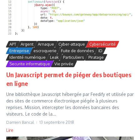
APT
Argent
Arnaque
Cyber-attaque
Cybersécurité
Entreprise
escroquerie
Fuite de données
ID
Identité numérique
Leak
Particuliers
Piratage
Securite informatique
Vie privée
Un Javascript permet de piéger des boutiques
en ligne
Une bibliothèque Javascript hébergée par Feedify et utilisée par
des sites de commerce électronique piégée à plusieurs
reprises. Mission, intercepter les données bancaires des
visiteurs. Le code de la...
Damien Bancal
13 septembre 2018
Lire