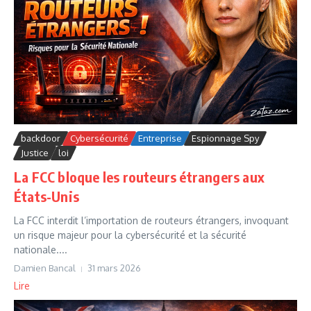
backdoor
Cybersécurité
Entreprise
Espionnage Spy
Justice
loi
La FCC bloque les routeurs étrangers aux
États-Unis
La FCC interdit l’importation de routeurs étrangers, invoquant
un risque majeur pour la cybersécurité et la sécurité
nationale....
Damien Bancal
31 mars 2026
Lire