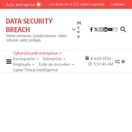
Aller au contenu
Actu entreprise
MyPhoto : une base de 16 272 clients exposée
Comment devenir
DATA SECURITY
M
e
BREACH
n
u
Petites entreprises, grandes menaces : restez
informés, restez protégés
Cybersécurité entreprise
8 août 2026
Escroquerie
Entreprise
5:57:47 AM
Employés
Fuite de données
Cyber Threat Intelligence