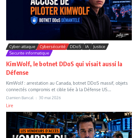
Cyber-attaque
Cybersécurité
DDoS
IA
Justice
Securite informatique
KimWolf, le botnet DDoS qui visait aussi la
Défense
KimWolf : arrestation au Canada, botnet DDoS massif, objets
connectés compromis et cible liée à la Défense US...
Damien Bancal
30 mai 2026
Lire