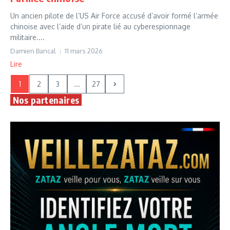
Un ancien pilote de l’US Air Force accusé d’avoir formé l’armée
chinoise avec l’aide d’un pirate lié au cyberespionnage
militaire....
Damien Bancal
11 mars 2026
Lire
1
2
3
...
27
Nos partenaires