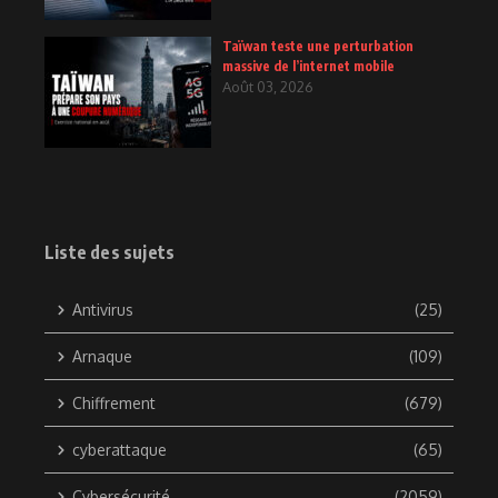
Taïwan teste une perturbation
massive de l’internet mobile
Août 03, 2026
Liste des sujets
Antivirus
(25)
Arnaque
(109)
Chiffrement
(679)
cyberattaque
(65)
Cybersécurité
(2059)