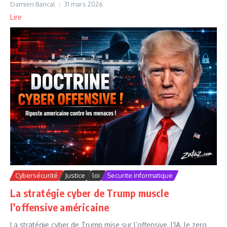
Damien Bancal
31 mars 2026
Lire
Cybersécurité
Justice
loi
Securite informatique
La stratégie cyber de Trump muscle
l’offensive américaine
La stratégie cyber de Trump mise sur l’offensive, l’IA, le zero