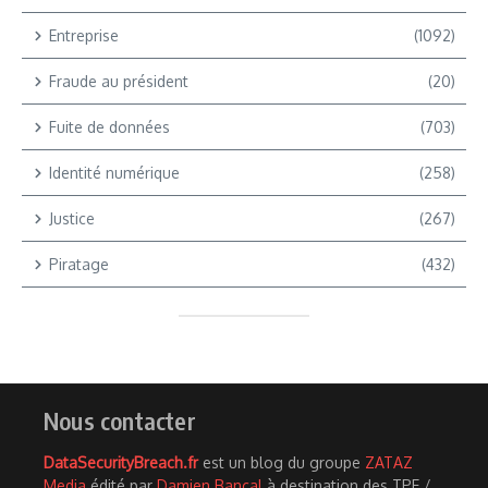
Entreprise
(1092)
Fraude au président
(20)
Fuite de données
(703)
Identité numérique
(258)
Justice
(267)
Piratage
(432)
Nous contacter
DataSecurityBreach.fr
est un blog du groupe
ZATAZ
Media
édité par
Damien Bancal
à destination des TPE /