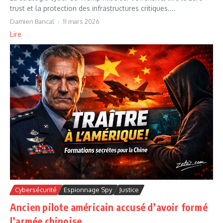
trust et la protection des infrastructures critiques....
Damien Bancal
11 mars 2026
Lire
Cybersécurité
Espionnage Spy
Justice
Ancien pilote américain accusé d’avoir formé
l’armée chinoise