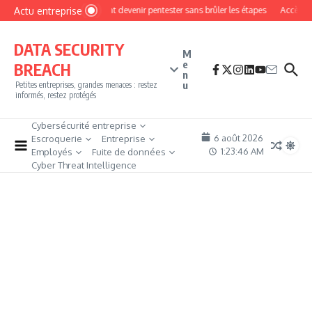
Aller au contenu
Actu entreprise
Comment devenir pentester sans brûler les étapes
Accès fir
DATA SECURITY
M
e
BREACH
n
u
Petites entreprises, grandes menaces : restez
informés, restez protégés
Cybersécurité entreprise
6 août 2026
Escroquerie
Entreprise
1:23:46 AM
Employés
Fuite de données
Cyber Threat Intelligence