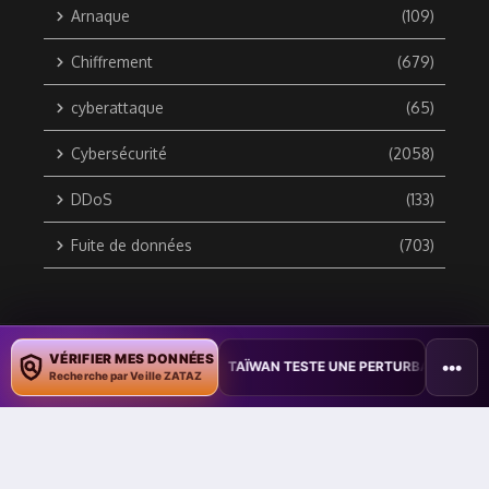
Arnaque
(109)
Chiffrement
(679)
cyberattaque
(65)
Cybersécurité
(2058)
DDoS
(133)
Fuite de données
(703)
Copyright © 2010 / 2026 DATA SECURITY BREACH - Groupe
VÉRIFIER MES DONNÉES
•••
NER DES DOCUMENTS
•
TAÏWAN TESTE UNE PERTURBATION MASSIVE 
ZATAZ Média
Recherche par Veille ZATAZ