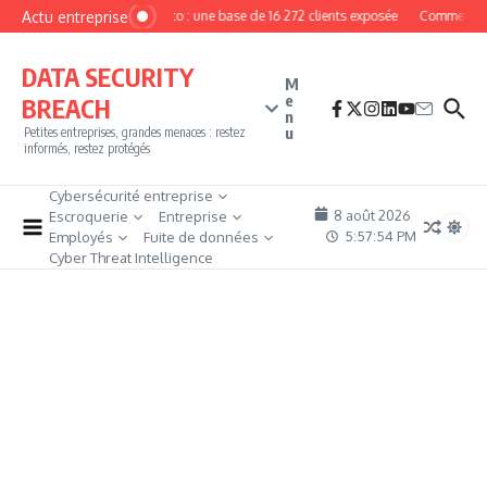
Aller au contenu
Actu entreprise
MyPhoto : une base de 16 272 clients exposée
Comment dev
DATA SECURITY
M
e
BREACH
n
u
Petites entreprises, grandes menaces : restez
informés, restez protégés
Cybersécurité entreprise
8 août 2026
Escroquerie
Entreprise
5:57:55 PM
Employés
Fuite de données
Cyber Threat Intelligence