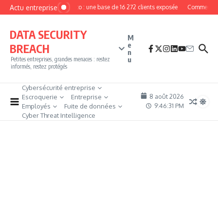
Aller au contenu
Actu entreprise
MyPhoto : une base de 16 272 clients exposée
Comment dev
DATA SECURITY
M
e
BREACH
n
u
Petites entreprises, grandes menaces : restez
informés, restez protégés
Cybersécurité entreprise
8 août 2026
Escroquerie
Entreprise
9:46:32 PM
Employés
Fuite de données
Cyber Threat Intelligence