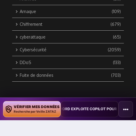
Arnaque
(109)
Chiffrement
(679)
cyberattaque
(65)
Cybersécurité
(2059)
DDoS
(133)
Fuite de données
(703)
Copyright © 2010 / 2026 DATA SECURITY BREACH - Groupe
VÉRIFIER MES DONNÉES
•••
ÉMONSTRATION : UN VER WORD EXPLOITE COPILOT POUR CONTAMINER 
ZATAZ Média
Recherche par Veille ZATAZ