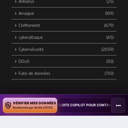
Antivirus
(25)
Arnaque
(109)
Chiffrement
(679)
cyberattaque
(65)
Cybersécurité
(2059)
DDoS
(133)
Fuite de données
(703)
Copyright © 2010 / 2026 DATA SECURITY BREACH - Groupe
VÉRIFIER MES DONNÉES
•••
ION : UN VER WORD EXPLOITE COPILOT POUR CONTAMINER DES DOCUME
ZATAZ Média
Recherche par Veille ZATAZ