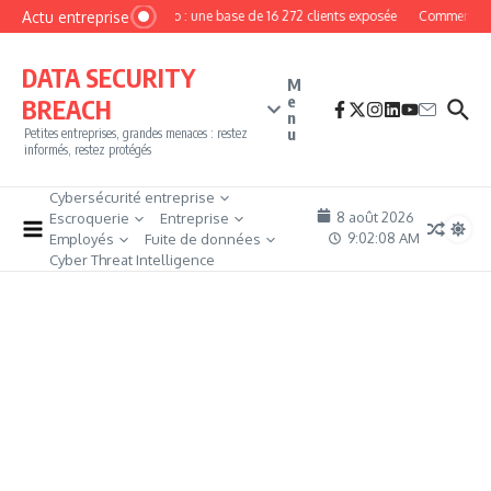
Aller au contenu
Actu entreprise
MyPhoto : une base de 16 272 clients exposée
Comment deve
DATA SECURITY
M
e
BREACH
n
u
Petites entreprises, grandes menaces : restez
informés, restez protégés
Cybersécurité entreprise
8 août 2026
Escroquerie
Entreprise
9:02:08 AM
Employés
Fuite de données
Cyber Threat Intelligence