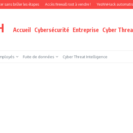
rûler les étapes
Accès firewall root à vendre !
YesWeHack automatise le pente
H
Accueil
Cybersécurité
Entreprise
Cyber Threat
mployés
Fuite de données
Cyber Threat Intelligence