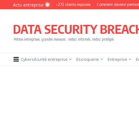
Aller au contenu
Actu entreprise
MyPhoto : une base de 16 272 clients exposée
Comment devenir pentester sans b
DATA SECURITY BREAC
Petites entreprises, grandes menaces : restez informés, restez protégés
Cybersécurité entreprise
Escroquerie
Entreprise
E