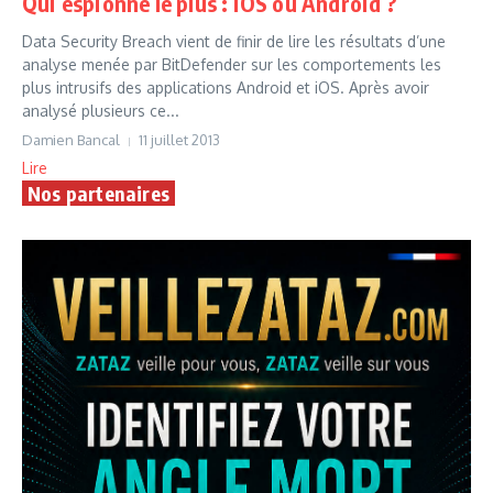
Qui espionne le plus : iOS ou Android ?
Data Security Breach vient de finir de lire les résultats d’une
analyse menée par BitDefender sur les comportements les
plus intrusifs des applications Android et iOS. Après avoir
analysé plusieurs ce...
Damien Bancal
11 juillet 2013
Lire
Nos partenaires