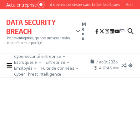
Aller au contenu
Actu entreprise
Comment devenir pentester sans brûler les étapes
Accès fire
DATA SECURITY
M
e
BREACH
n
u
Petites entreprises, grandes menaces : restez
informés, restez protégés
Cybersécurité entreprise
7 août 2026
Escroquerie
Entreprise
4:17:46 AM
Employés
Fuite de données
Cyber Threat Intelligence