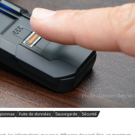
pionnae
Fuite de données
Sauvegarde
Sécurité
ernet, les informations que nous diffusons douvent être, un maximum,