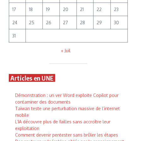
17
18
19
20
21
22
23
24
25
26
27
28
29
30
31
« Juil
Articles en UNE
Démonstration : un ver Word exploite Copilot pour
contaminer des documents
Taïwan teste une perturbation massive de l’internet
mobile
L’IA découvre plus de failles sans accroître leur
exploitation
Comment devenir pentester sans brûler les étapes