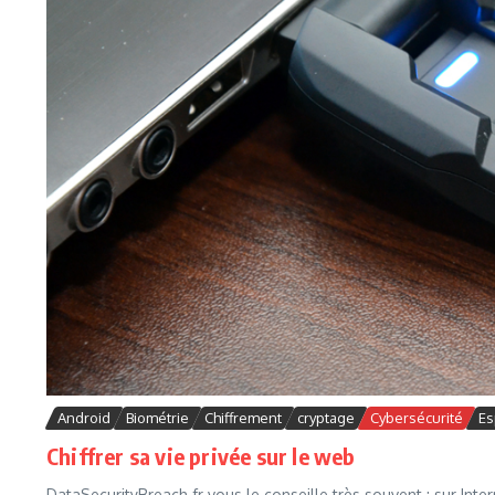
Android
Biométrie
Chiffrement
cryptage
Cybersécurité
Es
Chiffrer sa vie privée sur le web
DataSecurityBreach.fr vous le conseille très souvent : sur Int