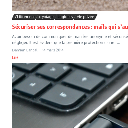
Chiffrement
cryptage
Logiciels
Vie privée
Sécuriser ses correspondances : mails qui s’a
Avoir besoin de communiquer de manière anonyme et sécurisé pe
négliger. Il est évident que la première protection d’une f...
Damien Bancal
14 mars 2014
Lire