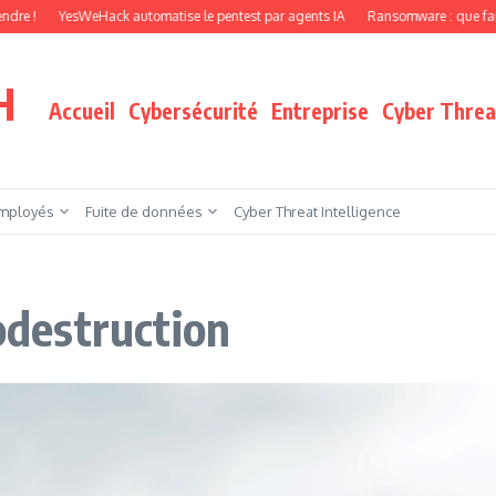
sWeHack automatise le pentest par agents IA
Ransomware : que faire quand vos 
H
Accueil
Cybersécurité
Entreprise
Cyber Threat
mployés
Fuite de données
Cyber Threat Intelligence
todestruction