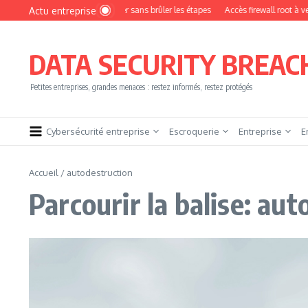
Aller au contenu
Actu entreprise
nt devenir pentester sans brûler les étapes
Accès firewall root à vendre !
Ye
DATA SECURITY BREAC
Petites entreprises, grandes menaces : restez informés, restez protégés
Cybersécurité entreprise
Escroquerie
Entreprise
E
Accueil
/
autodestruction
Parcourir la balise: au