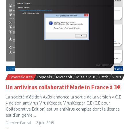
Cybersécurité
Logiciels
Microsoft
Mise à jour
Patch
Virus
Un antivirus collaboratif Made in France à 3€
La société d’édition AxBx annonce la sortie de la version « C.E
» de son antivirus VirusKeeper. VirusKeeper C.E (C.E pour
Collaborative Edition) est un antivirus complet dont la licence
est d’un genre...
Damien Bancal
2 juin 2015