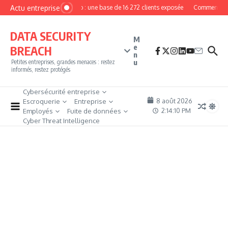
Aller au contenu
Actu entreprise
MyPhoto : une base de 16 272 clients exposée
Comment deven
DATA SECURITY
M
e
BREACH
n
u
Petites entreprises, grandes menaces : restez
informés, restez protégés
Cybersécurité entreprise
8 août 2026
Escroquerie
Entreprise
2:14:11 PM
Employés
Fuite de données
Cyber Threat Intelligence