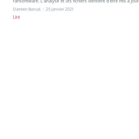
ransomware. L'analyse et les fichiers viennent d'être mis à jour.
Damien Bancal
25 janvier 2021
Lire