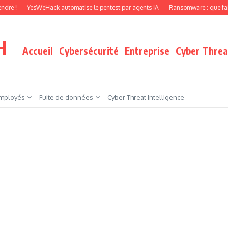
YesWeHack automatise le pentest par agents IA
Ransomware : que faire quand vo
H
Accueil
Cybersécurité
Entreprise
Cyber Threat
mployés
Fuite de données
Cyber Threat Intelligence