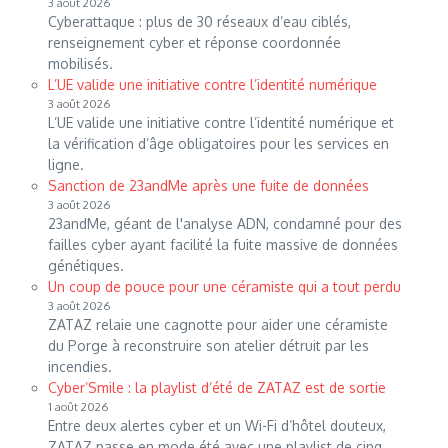
3 août 2026
Cyberattaque : plus de 30 réseaux d’eau ciblés,
renseignement cyber et réponse coordonnée
mobilisés.
L’UE valide une initiative contre l’identité numérique
3 août 2026
L’UE valide une initiative contre l’identité numérique et
la vérification d’âge obligatoires pour les services en
ligne.
Sanction de 23andMe après une fuite de données
3 août 2026
23andMe, géant de l'analyse ADN, condamné pour des
failles cyber ayant facilité la fuite massive de données
génétiques.
Un coup de pouce pour une céramiste qui a tout perdu
3 août 2026
ZATAZ relaie une cagnotte pour aider une céramiste
du Porge à reconstruire son atelier détruit par les
incendies.
Cyber’Smile : la playlist d’été de ZATAZ est de sortie
1 août 2026
Entre deux alertes cyber et un Wi-Fi d’hôtel douteux,
ZATAZ passe en mode été avec une playlist de cinq