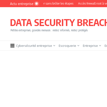
Aller au contenu
Actu entreprise
mment devenir pentester sans brûler les étapes
Accès firewall root à vendre !
DATA SECURITY BREAC
Petites entreprises, grandes menaces : restez informés, restez protégés
Cybersécurité entreprise
Escroquerie
Entreprise
E