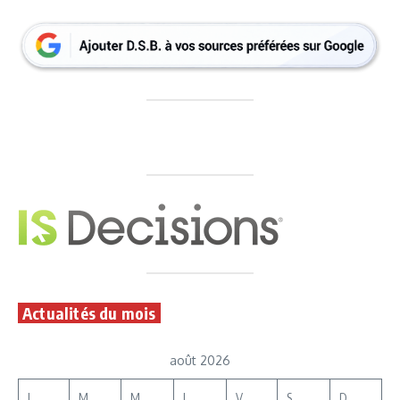
Actualités du mois
août 2026
L
M
M
J
V
S
D