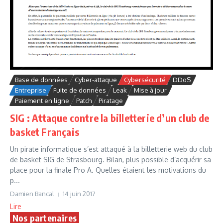
Base de données
Cyber-attaque
Cybersécurité
DDoS
Entreprise
Fuite de données
Leak
Mise à jour
Paiement en ligne
Patch
Piratage
SIG : Attaque contre la billetterie d’un club de
basket Français
Un pirate informatique s’est attaqué à la billetterie web du club
de basket SIG de Strasbourg. Bilan, plus possible d’acquérir sa
place pour la finale Pro A. Quelles étaient les motivations du
p...
Damien Bancal
14 juin 2017
Lire
Nos partenaires