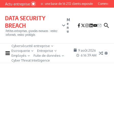
Aller au contenu
Actu entreprise
MyPhoto : une base de 16 272 clients exposée
Comment deve
DATA SECURITY
M
e
BREACH
n
u
Petites entreprises, grandes menaces : restez
informés, restez protégés
Cybersécurité entreprise
9 août 2026
Escroquerie
Entreprise
6:16:39 AM
Employés
Fuite de données
Cyber Threat Intelligence