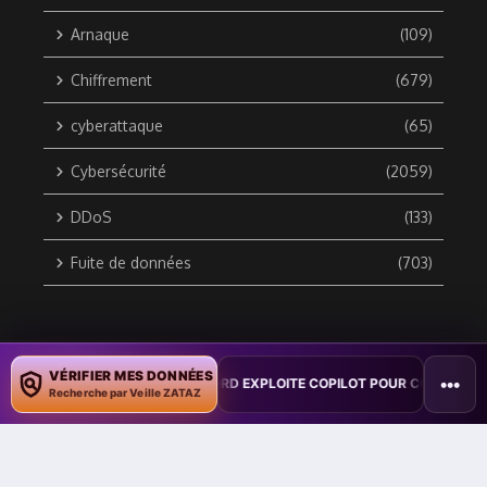
Arnaque
(109)
Chiffrement
(679)
cyberattaque
(65)
Cybersécurité
(2059)
DDoS
(133)
Fuite de données
(703)
Copyright © 2010 / 2026 DATA SECURITY BREACH - Groupe
VÉRIFIER MES DONNÉES
•••
TRATION : UN VER WORD EXPLOITE COPILOT POUR CONTAMINER DES D
ZATAZ Média
Recherche par Veille ZATAZ