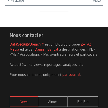
Piratage
(432)
Nous contacter
DataSecurityBreach.fr
est un blog du groupe
ZATAZ
Media
édité par
Damien Bancal
à destination des TPE /
PME / Associations / Micro-entrepreneurs et particuliers.
Actualités, interviews, reportages, analyses, etc.
Pour nous contacter, uniquement
par courriel
.
News
Aimés
Bla Bla