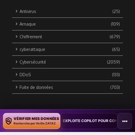
Antivirus
(25)
Arnaque
(109)
Chiffrement
(679)
cyberattaque
(65)
Cybersécurité
(2059)
DDoS
(133)
Fuite de données
(703)
Copyright © 2010 / 2026 DATA SECURITY BREACH - Groupe
VÉRIFIER MES DONNÉES
•••
TION : UN VER WORD EXPLOITE COPILOT POUR CONTAMINER DES DOCUM
ZATAZ Média
Recherche par Veille ZATAZ