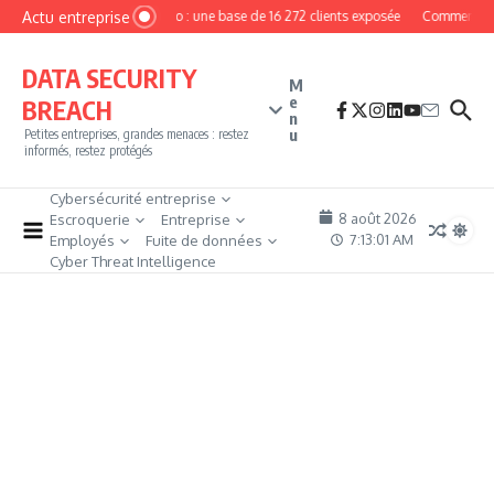
Aller au contenu
Actu entreprise
MyPhoto : une base de 16 272 clients exposée
Comment deve
DATA SECURITY
M
e
BREACH
n
u
Petites entreprises, grandes menaces : restez
informés, restez protégés
Cybersécurité entreprise
8 août 2026
Escroquerie
Entreprise
7:13:01 AM
Employés
Fuite de données
Cyber Threat Intelligence