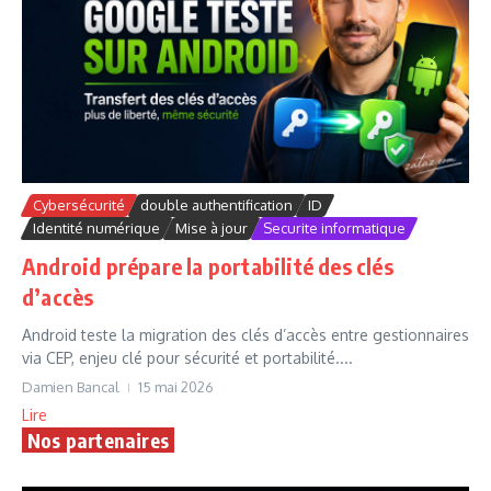
Cybersécurité
double authentification
ID
Identité numérique
Mise à jour
Securite informatique
Android prépare la portabilité des clés
d’accès
Android teste la migration des clés d’accès entre gestionnaires
via CEP, enjeu clé pour sécurité et portabilité....
Damien Bancal
15 mai 2026
Lire
Nos partenaires