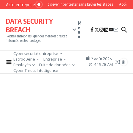
Aller au contenu
Actu entreprise
Comment devenir pentester sans brûler les étapes
Accès fire
DATA SECURITY
M
e
BREACH
n
u
Petites entreprises, grandes menaces : restez
informés, restez protégés
Cybersécurité entreprise
7 août 2026
Escroquerie
Entreprise
4:15:29 AM
Employés
Fuite de données
Cyber Threat Intelligence