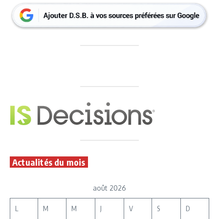
Actualités du mois
août 2026
L
M
M
J
V
S
D