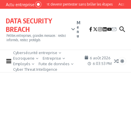
Aller au contenu
Actu entreprise
Comment devenir pentester sans brûler les étapes
Accès fir
DATA SECURITY
M
e
BREACH
n
u
Petites entreprises, grandes menaces : restez
informés, restez protégés
Cybersécurité entreprise
6 août 2026
Escroquerie
Entreprise
6:03:53 PM
Employés
Fuite de données
Cyber Threat Intelligence