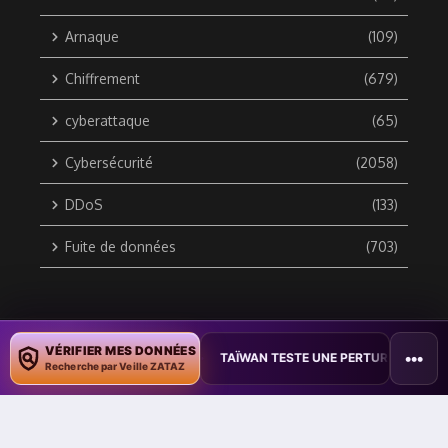
Arnaque
(109)
Chiffrement
(679)
cyberattaque
(65)
Cybersécurité
(2058)
DDoS
(133)
Fuite de données
(703)
Copyright © 2010 / 2026 DATA SECURITY BREACH - Groupe
VÉRIFIER MES DONNÉES
•••
 DES DOCUMENTS
•
TAÏWAN TESTE UNE PERTURBATION MASSIVE DE 
ZATAZ Média
Recherche par Veille ZATAZ