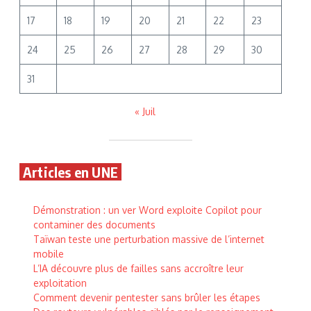
17
18
19
20
21
22
23
24
25
26
27
28
29
30
31
« Juil
Articles en UNE
Démonstration : un ver Word exploite Copilot pour
contaminer des documents
Taïwan teste une perturbation massive de l’internet
mobile
L’IA découvre plus de failles sans accroître leur
exploitation
Comment devenir pentester sans brûler les étapes