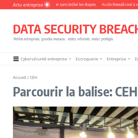
Aller au contenu
Actu entreprise
ment devenir pentester sans brûler les étapes
Accès firewall root à vendre !
DATA SECURITY BREAC
Petites entreprises, grandes menaces : restez informés, restez protégés
Cybersécurité entreprise
Escroquerie
Entreprise
E
Accueil
/
CEH
Parcourir la balise: CEH