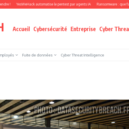
YesWeHack automatise le pentest par agents IA
Ransomware : que faire quand vos
H
Accueil
Cybersécurité
Entreprise
Cyber Threat
mployés
Fuite de données
Cyber Threat Intelligence