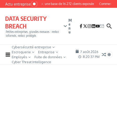
Aller au contenu
Actu entreprise
MyPhoto : une base de 16 272 clients exposée
Comment deven
DATA SECURITY
M
e
BREACH
n
u
Petites entreprises, grandes menaces : restez
informés, restez protégés
Cybersécurité entreprise
7 août 2026
Escroquerie
Entreprise
8:20:38 PM
Employés
Fuite de données
Cyber Threat Intelligence