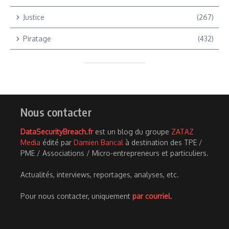
Justice
(267)
Piratage
(432)
Nous contacter
DataSecurityBreach.fr
est un blog du groupe
ZATAZ
Media
édité par
Damien Bancal
à destination des TPE /
PME / Associations / Micro-entrepreneurs et particuliers.
Actualités, interviews, reportages, analyses, etc.
Pour nous contacter, uniquement
par courriel
.