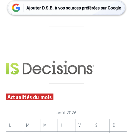
Actualités du mois
août 2026
L
M
M
J
V
S
D