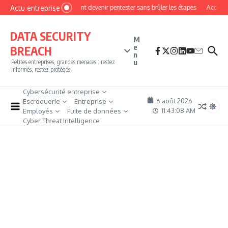
Aller au contenu
Actu entreprise
Comment devenir pentester sans brûler les étapes
Accès fir
DATA SECURITY
M
e
BREACH
n
u
Petites entreprises, grandes menaces : restez
informés, restez protégés
Cybersécurité entreprise
6 août 2026
Escroquerie
Entreprise
11:43:08 AM
Employés
Fuite de données
Cyber Threat Intelligence