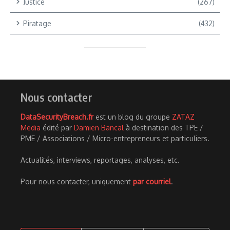
Justice
(267)
Piratage
(432)
Nous contacter
DataSecurityBreach.fr
est un blog du groupe
ZATAZ
Media
édité par
Damien Bancal
à destination des TPE /
PME / Associations / Micro-entrepreneurs et particuliers.
Actualités, interviews, reportages, analyses, etc.
Pour nous contacter, uniquement
par courriel
.