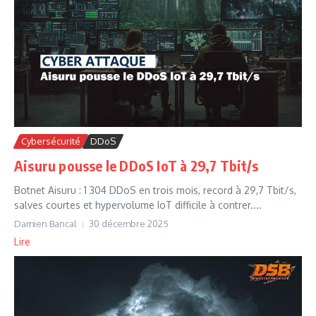
Cybersécurité
DDoS
Aisuru pousse le DDoS IoT à 29,7 Tbit/s
Botnet Aisuru : 1 304 DDoS en trois mois, record à 29,7 Tbit/s,
salves courtes et hypervolume IoT difficile à contrer....
Damien Bancal
30 décembre 2025
Lire