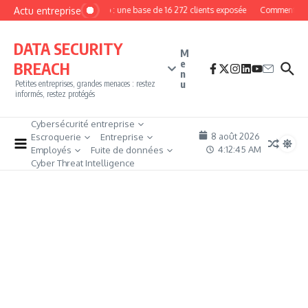
Aller au contenu
Actu entreprise
MyPhoto : une base de 16 272 clients exposée
Comment deveni
DATA SECURITY
M
e
BREACH
n
u
Petites entreprises, grandes menaces : restez
informés, restez protégés
Cybersécurité entreprise
8 août 2026
Escroquerie
Entreprise
4:12:46 AM
Employés
Fuite de données
Cyber Threat Intelligence