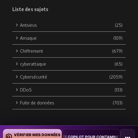
Liste des sujets
Antivirus
(25)
Arnaque
(109)
Chiffrement
(679)
cyberattaque
(65)
Cybersécurité
(2059)
DDoS
(133)
Fuite de données
(703)
Copyright © 2010 / 2026 DATA SECURITY BREACH - Groupe
VÉRIFIER MES DONNÉES
•••
VER WORD EXPLOITE COPILOT POUR CONTAMINER DES DOCUMENTS
•