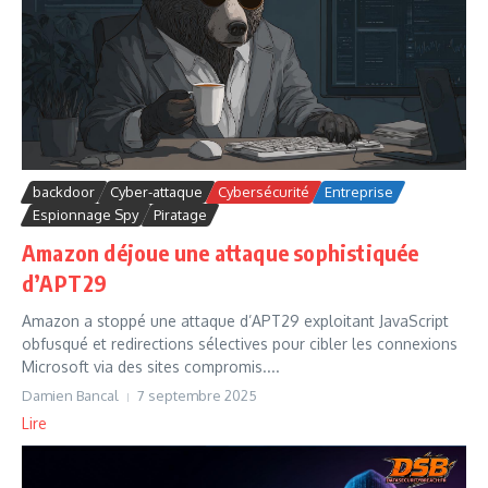
backdoor
Cyber-attaque
Cybersécurité
Entreprise
Espionnage Spy
Piratage
Amazon déjoue une attaque sophistiquée
d’APT29
Amazon a stoppé une attaque d’APT29 exploitant JavaScript
obfusqué et redirections sélectives pour cibler les connexions
Microsoft via des sites compromis....
Damien Bancal
7 septembre 2025
Lire