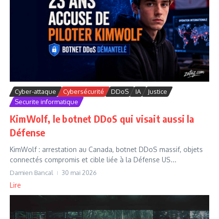
Cyber-attaque
Cybersécurité
DDoS
IA
Justice
Securite informatique
KimWolf, le botnet DDoS qui visait aussi la
Défense
KimWolf : arrestation au Canada, botnet DDoS massif, objets
connectés compromis et cible liée à la Défense US...
Damien Bancal
30 mai 2026
Lire