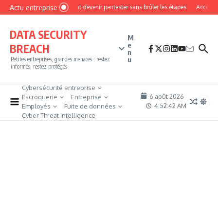
Aller au contenu
Actu entreprise
Comment devenir pentester sans brûler les étapes
Accès fire
DATA SECURITY
M
e
BREACH
n
u
Petites entreprises, grandes menaces : restez
informés, restez protégés
Cybersécurité entreprise
6 août 2026
Escroquerie
Entreprise
4:52:43 AM
Employés
Fuite de données
Cyber Threat Intelligence