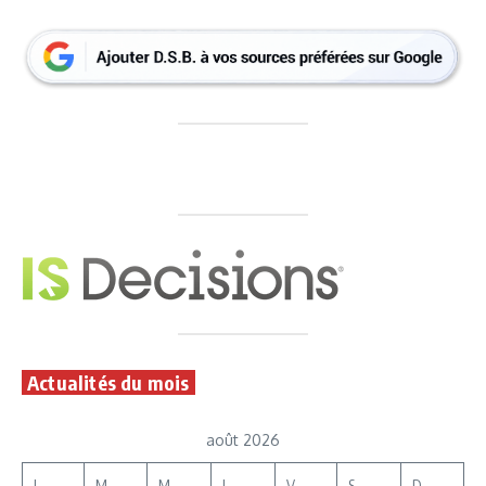
Actualités du mois
août 2026
L
M
M
J
V
S
D