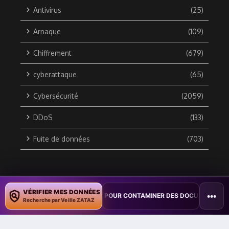
Antivirus
(25)
Arnaque
(109)
Chiffrement
(679)
cyberattaque
(65)
Cybersécurité
(2059)
DDoS
(133)
Fuite de données
(703)
Copyright © 2010 / 2026 DATA SECURITY BREACH - Groupe
VÉRIFIER MES DONNÉES
•••
RD EXPLOITE COPILOT POUR CONTAMINER DES DOCUMENTS
•
TAÏW
ZATAZ Média
Recherche par Veille ZATAZ