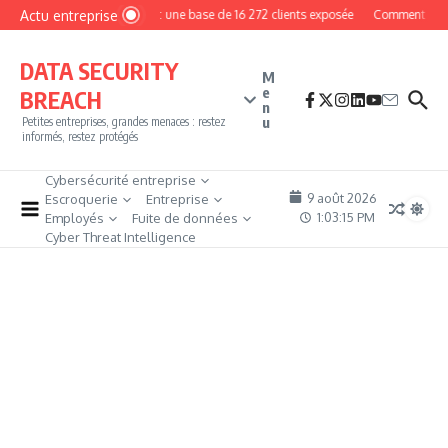
Aller au contenu
Actu entreprise
MyPhoto : une base de 16 272 clients exposée
Comment deveni
DATA SECURITY
M
e
BREACH
n
u
Petites entreprises, grandes menaces : restez
informés, restez protégés
Cybersécurité entreprise
9 août 2026
Escroquerie
Entreprise
1:03:15 PM
Employés
Fuite de données
Cyber Threat Intelligence