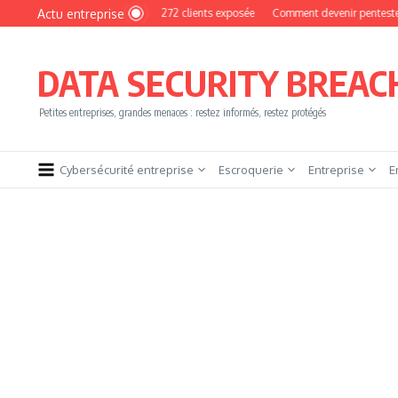
Aller au contenu
Actu entreprise
yPhoto : une base de 16 272 clients exposée
Comment devenir pentester sans brû
DATA SECURITY BREAC
Petites entreprises, grandes menaces : restez informés, restez protégés
Cybersécurité entreprise
Escroquerie
Entreprise
E