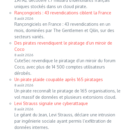
ZATAZ découvre 1.7 milliard d’identifiants français
uniques stockés dans un cloud pirate.
Rançongiciels : 43 revendications ciblent la France
8 août 2026
Rançongiciels en France : 43 revendications en un
mois, dominées par The Gentlemen et Qilin, sur des
secteurs variés.
Des pirates revendiquent le piratage d’un miroir de
Coco
8 août 2026
CuteSec revendique le piratage d’un miroir du forum
Coco, avec plus de 14 500 comptes utilisateurs
dérobés.
Un pirate plaide coupable après 165 piratages
8 août 2026
Un pirate reconnaît le piratage de 165 organisations, le
vol massif de données et plusieurs extorsions cloud.
Levi Strauss signale une cyberattaque
8 août 2026
Le géant du Jean, Levi Strauss, déclare une intrusion
par ingénierie sociale ayant permis l’exfiltration de
données internes.