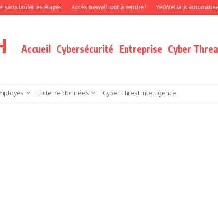
ler les étapes
Accès firewall root à vendre !
YesWeHack automatise le pentes
H
Accueil
Cybersécurité
Entreprise
Cyber Threat
mployés
Fuite de données
Cyber Threat Intelligence