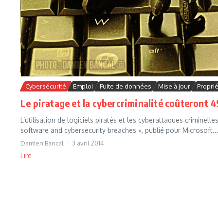
Cybersécurité
Emploi
Fuite de données
Mise à jour
Proprié
Le piratage et la cybercriminalité coûteront 4
L’utilisation de logiciels piratés et les cyberattaques criminell
software and cybersecurity breaches », publié pour Microsoft..
Damien Bancal
3 avril 2014
Lire