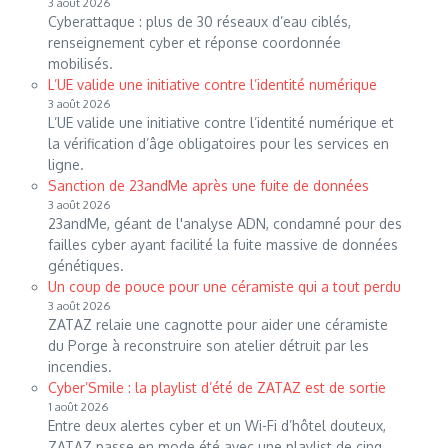
3 août 2026
Cyberattaque : plus de 30 réseaux d’eau ciblés,
renseignement cyber et réponse coordonnée
mobilisés.
L’UE valide une initiative contre l’identité numérique
3 août 2026
L’UE valide une initiative contre l’identité numérique et
la vérification d’âge obligatoires pour les services en
ligne.
Sanction de 23andMe après une fuite de données
3 août 2026
23andMe, géant de l'analyse ADN, condamné pour des
failles cyber ayant facilité la fuite massive de données
génétiques.
Un coup de pouce pour une céramiste qui a tout perdu
3 août 2026
ZATAZ relaie une cagnotte pour aider une céramiste
du Porge à reconstruire son atelier détruit par les
incendies.
Cyber’Smile : la playlist d’été de ZATAZ est de sortie
1 août 2026
Entre deux alertes cyber et un Wi-Fi d’hôtel douteux,
ZATAZ passe en mode été avec une playlist de cinq