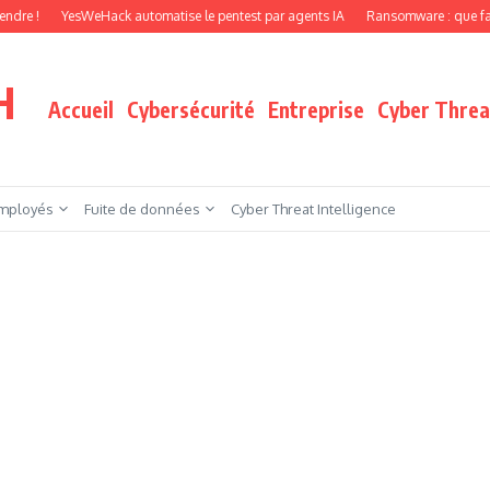
YesWeHack automatise le pentest par agents IA
Ransomware : que faire quand vo
H
Accueil
Cybersécurité
Entreprise
Cyber Threat
mployés
Fuite de données
Cyber Threat Intelligence