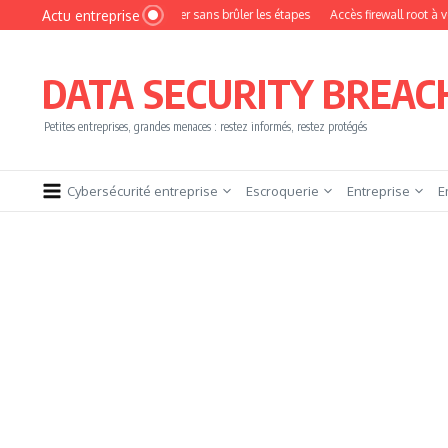
Aller au contenu
Actu entreprise
mment devenir pentester sans brûler les étapes
Accès firewall root à vendre !
DATA SECURITY BREAC
Petites entreprises, grandes menaces : restez informés, restez protégés
Cybersécurité entreprise
Escroquerie
Entreprise
E