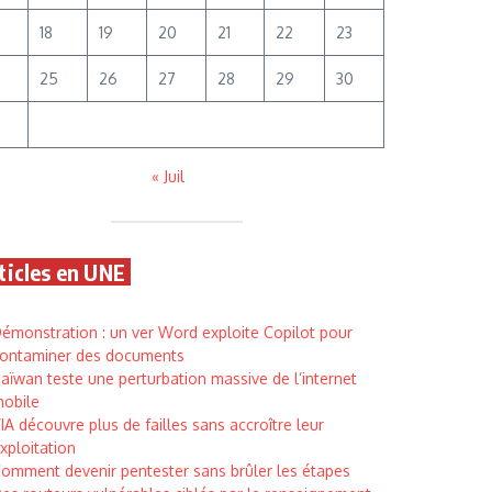
18
19
20
21
22
23
25
26
27
28
29
30
« Juil
ticles en UNE
émonstration : un ver Word exploite Copilot pour
ontaminer des documents
aïwan teste une perturbation massive de l’internet
obile
’IA découvre plus de failles sans accroître leur
xploitation
omment devenir pentester sans brûler les étapes