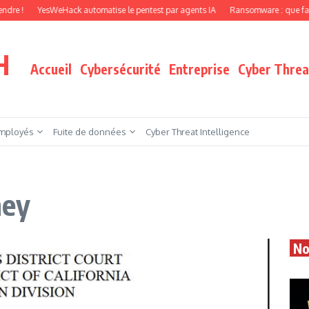
YesWeHack automatise le pentest par agents IA
Ransomware : que faire quand 
H
Accueil
Cybersécurité
Entreprise
Cyber Threat
mployés
Fuite de données
Cyber Threat Intelligence
ney
No