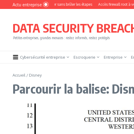
Aller au contenu
Actu entreprise
Comment devenir pentester sans brûler les étapes
Accès firewall root à vendre !
DATA SECURITY BREAC
Petites entreprises, grandes menaces : restez informés, restez protégés
Cybersécurité entreprise
Escroquerie
Entreprise
E
Accueil
/
Disney
Parcourir la balise: Dis