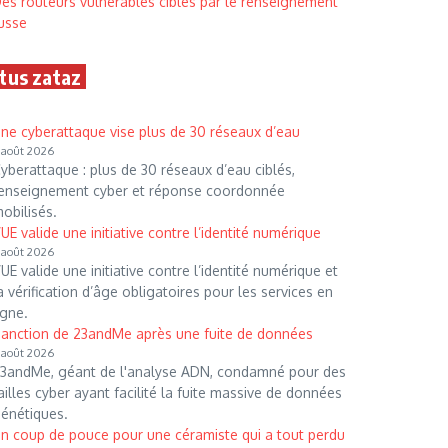
es routeurs vulnérables ciblés par le renseignement
usse
tus zataz
ne cyberattaque vise plus de 30 réseaux d’eau
 août 2026
yberattaque : plus de 30 réseaux d’eau ciblés,
enseignement cyber et réponse coordonnée
obilisés.
’UE valide une initiative contre l’identité numérique
 août 2026
’UE valide une initiative contre l’identité numérique et
a vérification d’âge obligatoires pour les services en
igne.
anction de 23andMe après une fuite de données
 août 2026
3andMe, géant de l'analyse ADN, condamné pour des
ailles cyber ayant facilité la fuite massive de données
énétiques.
n coup de pouce pour une céramiste qui a tout perdu