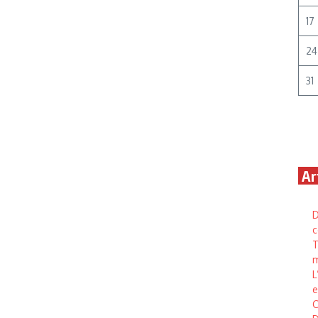
17
24
31
Ar
D
c
T
m
L
e
C