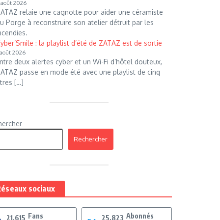
 août 2026
ATAZ relaie une cagnotte pour aider une céramiste
u Porge à reconstruire son atelier détruit par les
ncendies.
yber’Smile : la playlist d’été de ZATAZ est de sortie
 août 2026
ntre deux alertes cyber et un Wi-Fi d’hôtel douteux,
ATAZ passe en mode été avec une playlist de cinq
itres […]
hercher
Rechercher
éseaux sociaux
Fans
Abonnés
21,615
25,823