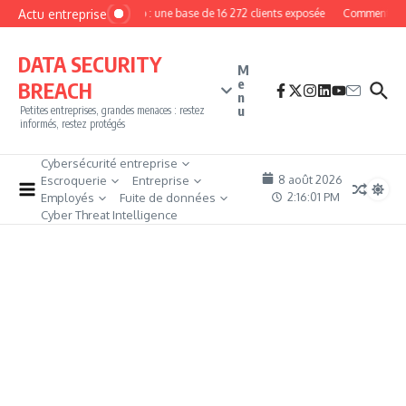
Aller au contenu
Actu entreprise
MyPhoto : une base de 16 272 clients exposée
Comment deven
DATA SECURITY
M
e
BREACH
n
u
Petites entreprises, grandes menaces : restez
informés, restez protégés
Cybersécurité entreprise
8 août 2026
Escroquerie
Entreprise
2:16:02 PM
Employés
Fuite de données
Cyber Threat Intelligence