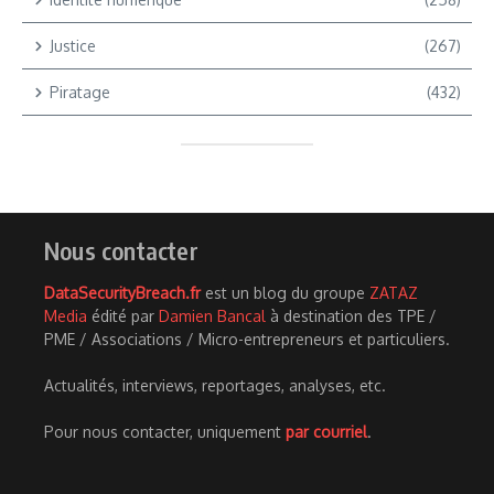
Justice
(267)
Piratage
(432)
Nous contacter
DataSecurityBreach.fr
est un blog du groupe
ZATAZ
Media
édité par
Damien Bancal
à destination des TPE /
PME / Associations / Micro-entrepreneurs et particuliers.
Actualités, interviews, reportages, analyses, etc.
Pour nous contacter, uniquement
par courriel
.