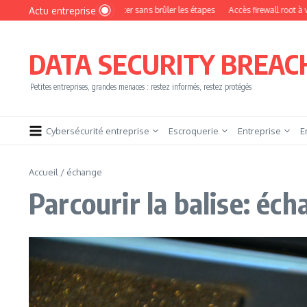
Aller au contenu
Actu entreprise
mment devenir pentester sans brûler les étapes
Accès firewall root à vendre !
DATA SECURITY BREAC
Petites entreprises, grandes menaces : restez informés, restez protégés
Cybersécurité entreprise
Escroquerie
Entreprise
E
Accueil
/
échange
Parcourir la balise: éc