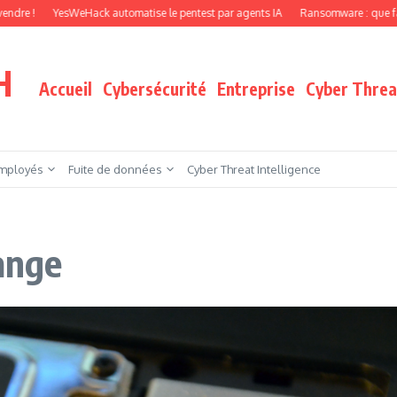
YesWeHack automatise le pentest par agents IA
Ransomware : que faire quand vo
H
Accueil
Cybersécurité
Entreprise
Cyber Threat
mployés
Fuite de données
Cyber Threat Intelligence
hange