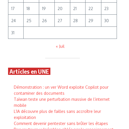
17
18
19
20
21
22
23
24
25
26
27
28
29
30
31
« Juil
Articles en UNE
Démonstration : un ver Word exploite Copilot pour
contaminer des documents
Taïwan teste une perturbation massive de l’internet
mobile
L’IA découvre plus de failles sans accroître leur
exploitation
Comment devenir pentester sans brûler les étapes