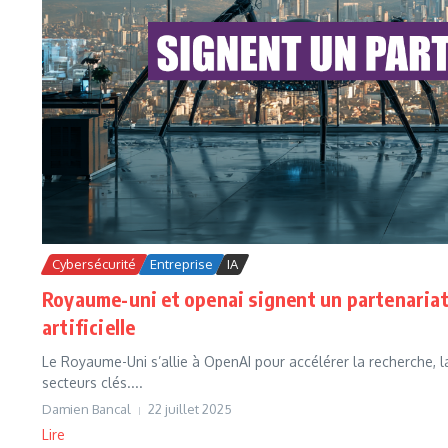
Cybersécurité
Entreprise
IA
Royaume-uni et openai signent un partenariat p
artificielle
Le Royaume-Uni s’allie à OpenAI pour accélérer la recherche, la s
secteurs clés....
Damien Bancal
22 juillet 2025
Lire