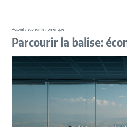
Accueil
/
économie numérique
Parcourir la balise: é