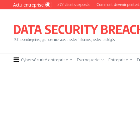
Aller au contenu
Actu entreprise
yPhoto : une base de 16 272 clients exposée
Comment devenir pentester sans br
DATA SECURITY BREAC
Petites entreprises, grandes menaces : restez informés, restez protégés
Cybersécurité entreprise
Escroquerie
Entreprise
E