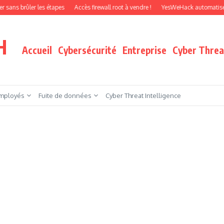
ûler les étapes
Accès firewall root à vendre !
YesWeHack automatise le pentes
H
Accueil
Cybersécurité
Entreprise
Cyber Threat
mployés
Fuite de données
Cyber Threat Intelligence