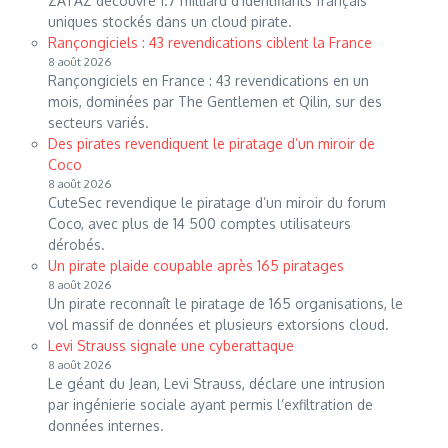
ZATAZ découvre 1.7 milliard d’identifiants français
uniques stockés dans un cloud pirate.
Rançongiciels : 43 revendications ciblent la France
8 août 2026
Rançongiciels en France : 43 revendications en un
mois, dominées par The Gentlemen et Qilin, sur des
secteurs variés.
Des pirates revendiquent le piratage d’un miroir de
Coco
8 août 2026
CuteSec revendique le piratage d’un miroir du forum
Coco, avec plus de 14 500 comptes utilisateurs
dérobés.
Un pirate plaide coupable après 165 piratages
8 août 2026
Un pirate reconnaît le piratage de 165 organisations, le
vol massif de données et plusieurs extorsions cloud.
Levi Strauss signale une cyberattaque
8 août 2026
Le géant du Jean, Levi Strauss, déclare une intrusion
par ingénierie sociale ayant permis l’exfiltration de
données internes.