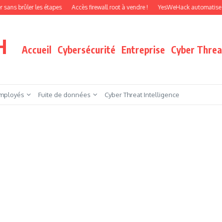
ûler les étapes
Accès firewall root à vendre !
YesWeHack automatise le pente
H
Accueil
Cybersécurité
Entreprise
Cyber Threat
mployés
Fuite de données
Cyber Threat Intelligence