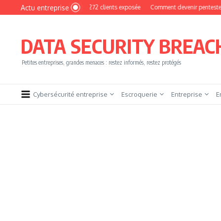
Aller au contenu
Actu entreprise
MyPhoto : une base de 16 272 clients exposée
Comment devenir pentester sans br
DATA SECURITY BREAC
Petites entreprises, grandes menaces : restez informés, restez protégés
Cybersécurité entreprise
Escroquerie
Entreprise
E