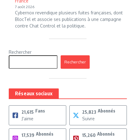
France
7 août 2026
Cybernox revendique plusieurs fuites françaises, dont
BlocTel et associe ses publications à une campagne
contre Chat Control et la politique.
Rechercher
Rechercher
Réseaux sociaux
Fans
Abonnés
21,615
25,823
J'aime
Suivre
Abonnés
Abonnés
17,539
15,260