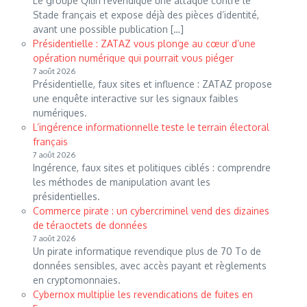
Le groupe Qilin revendique une attaque contre le
Stade français et expose déjà des pièces d’identité,
avant une possible publication […]
Présidentielle : ZATAZ vous plonge au cœur d’une
opération numérique qui pourrait vous piéger
7 août 2026
Présidentielle, faux sites et influence : ZATAZ propose
une enquête interactive sur les signaux faibles
numériques.
L’ingérence informationnelle teste le terrain électoral
français
7 août 2026
Ingérence, faux sites et politiques ciblés : comprendre
les méthodes de manipulation avant les
présidentielles.
Commerce pirate : un cybercriminel vend des dizaines
de téraoctets de données
7 août 2026
Un pirate informatique revendique plus de 70 To de
données sensibles, avec accès payant et règlements
en cryptomonnaies.
Cybernox multiplie les revendications de fuites en