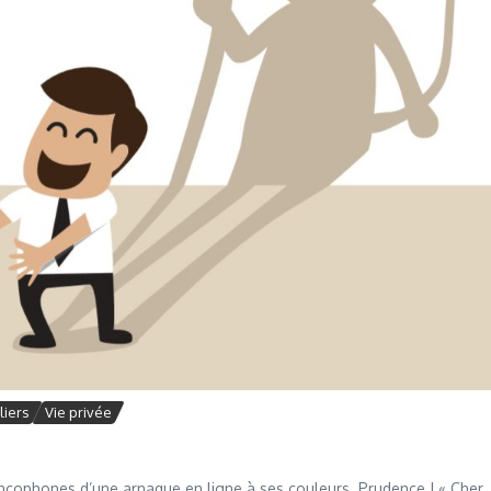
liers
Vie privée
rancophones d’une arnaque en ligne à ses couleurs. Prudence ! « Cher