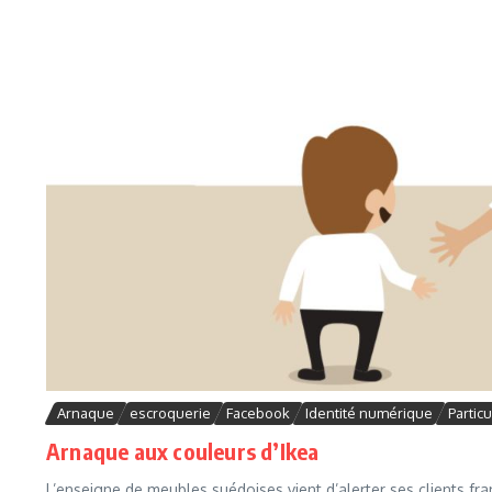
Arnaque
escroquerie
Facebook
Identité numérique
Particu
Arnaque aux couleurs d’Ikea
L’enseigne de meubles suédoises vient d’alerter ses clients f