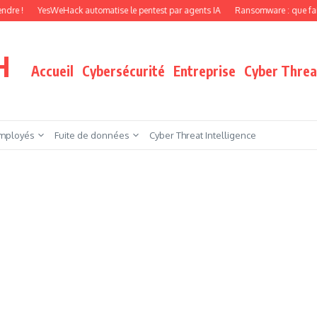
YesWeHack automatise le pentest par agents IA
Ransomware : que faire quand vo
H
Accueil
Cybersécurité
Entreprise
Cyber Threat
mployés
Fuite de données
Cyber Threat Intelligence