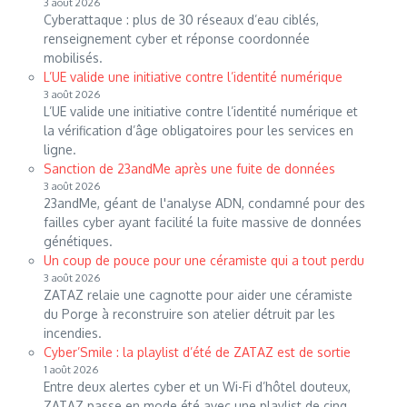
3 août 2026
Cyberattaque : plus de 30 réseaux d’eau ciblés,
renseignement cyber et réponse coordonnée
mobilisés.
L’UE valide une initiative contre l’identité numérique
3 août 2026
L’UE valide une initiative contre l’identité numérique et
la vérification d’âge obligatoires pour les services en
ligne.
Sanction de 23andMe après une fuite de données
3 août 2026
23andMe, géant de l'analyse ADN, condamné pour des
failles cyber ayant facilité la fuite massive de données
génétiques.
Un coup de pouce pour une céramiste qui a tout perdu
3 août 2026
ZATAZ relaie une cagnotte pour aider une céramiste
du Porge à reconstruire son atelier détruit par les
incendies.
Cyber’Smile : la playlist d’été de ZATAZ est de sortie
1 août 2026
Entre deux alertes cyber et un Wi-Fi d’hôtel douteux,
ZATAZ passe en mode été avec une playlist de cinq