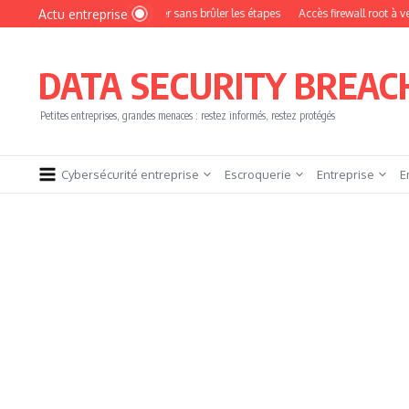
Aller au contenu
Actu entreprise
ment devenir pentester sans brûler les étapes
Accès firewall root à vendre !
DATA SECURITY BREAC
Petites entreprises, grandes menaces : restez informés, restez protégés
Cybersécurité entreprise
Escroquerie
Entreprise
E