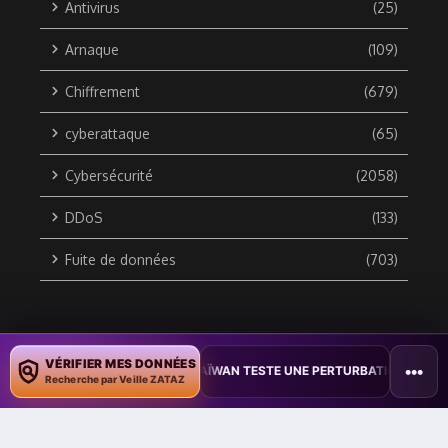
Antivirus
(25)
Arnaque
(109)
Chiffrement
(679)
cyberattaque
(65)
Cybersécurité
(2058)
DDoS
(133)
Fuite de données
(703)
Copyright © 2010 / 2026 DATA SECURITY BREACH - Groupe
VÉRIFIER MES DONNÉES
•••
OCUMENTS
•
TAÏWAN TESTE UNE PERTURBATION MASSIVE DE L’INTE
ZATAZ Média
Recherche par Veille ZATAZ