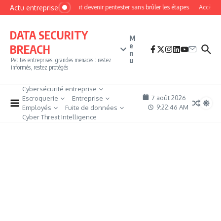
Aller au contenu
Actu entreprise
Comment devenir pentester sans brûler les étapes
Accès fire
DATA SECURITY
M
e
BREACH
n
u
Petites entreprises, grandes menaces : restez
informés, restez protégés
Cybersécurité entreprise
7 août 2026
Escroquerie
Entreprise
9:22:47 AM
Employés
Fuite de données
Cyber Threat Intelligence