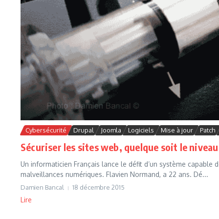
Cybersécurité
Drupal
Joomla
Logiciels
Mise à jour
Patch
Sécuriser les sites web, quelque soit le nivea
Un informaticien Français lance le défit d’un système capable de
malveillances numériques. Flavien Normand, a 22 ans. Dé...
Damien Bancal
18 décembre 2015
Lire