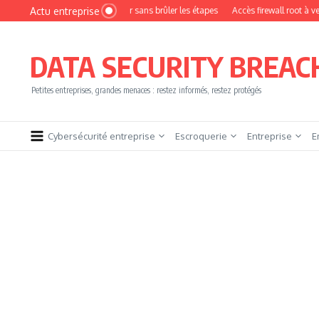
Aller au contenu
Actu entreprise
omment devenir pentester sans brûler les étapes
Accès firewall root à vendre !
DATA SECURITY BREAC
Petites entreprises, grandes menaces : restez informés, restez protégés
Cybersécurité entreprise
Escroquerie
Entreprise
E