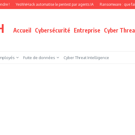
YesWeHack automatise le pentest par agents IA
Ransomware : que faire quand v
H
Accueil
Cybersécurité
Entreprise
Cyber Threat
mployés
Fuite de données
Cyber Threat Intelligence