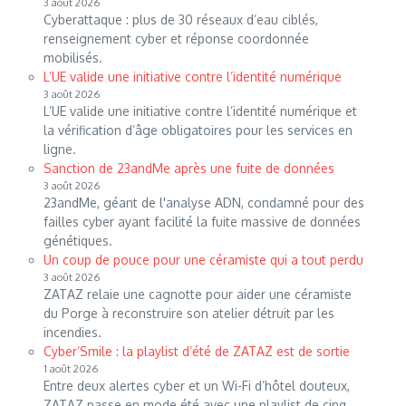
3 août 2026
Cyberattaque : plus de 30 réseaux d’eau ciblés,
renseignement cyber et réponse coordonnée
mobilisés.
L’UE valide une initiative contre l’identité numérique
3 août 2026
L’UE valide une initiative contre l’identité numérique et
la vérification d’âge obligatoires pour les services en
ligne.
Sanction de 23andMe après une fuite de données
3 août 2026
23andMe, géant de l'analyse ADN, condamné pour des
failles cyber ayant facilité la fuite massive de données
génétiques.
Un coup de pouce pour une céramiste qui a tout perdu
3 août 2026
ZATAZ relaie une cagnotte pour aider une céramiste
du Porge à reconstruire son atelier détruit par les
incendies.
Cyber’Smile : la playlist d’été de ZATAZ est de sortie
1 août 2026
Entre deux alertes cyber et un Wi-Fi d’hôtel douteux,
ZATAZ passe en mode été avec une playlist de cinq