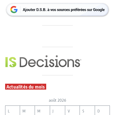
Actualités du mois
août 2026
L
M
M
J
V
S
D