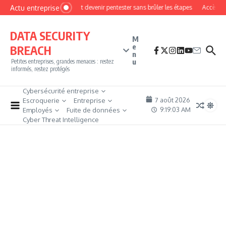
Aller au contenu
Actu entreprise
Comment devenir pentester sans brûler les étapes
Accès fire
DATA SECURITY
M
e
BREACH
n
u
Petites entreprises, grandes menaces : restez
informés, restez protégés
Cybersécurité entreprise
7 août 2026
Escroquerie
Entreprise
9:19:04 AM
Employés
Fuite de données
Cyber Threat Intelligence