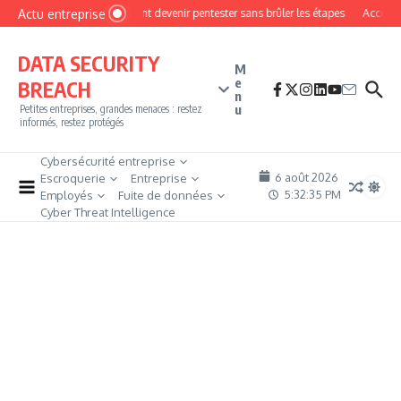
Aller au contenu
Actu entreprise
Comment devenir pentester sans brûler les étapes
Accès fir
DATA SECURITY
M
e
BREACH
n
u
Petites entreprises, grandes menaces : restez
informés, restez protégés
Cybersécurité entreprise
6 août 2026
Escroquerie
Entreprise
5:32:35 PM
Employés
Fuite de données
Cyber Threat Intelligence