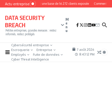
Aller au contenu
Actu entreprise
MyPhoto : une base de 16 272 clients exposée
Comment deveni
DATA SECURITY
M
e
BREACH
n
u
Petites entreprises, grandes menaces : restez
informés, restez protégés
Cybersécurité entreprise
7 août 2026
Escroquerie
Entreprise
8:43:13 PM
Employés
Fuite de données
Cyber Threat Intelligence