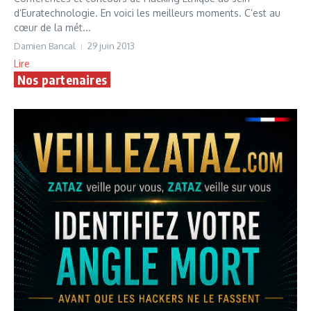
d’Euratechnologie. En voici les meilleurs moments. C’est au
cœur de la mét...
Damien Bancal
29 juin 2013
Lire
Nos partenaires