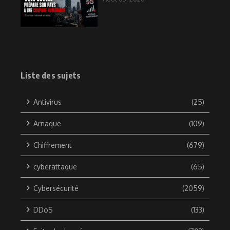
Liste des sujets
Antivirus
(25)
Arnaque
(109)
Chiffrement
(679)
cyberattaque
(65)
Cybersécurité
(2059)
DDoS
(133)