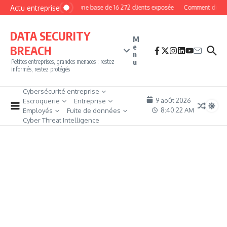
Aller au contenu
Actu entreprise
MyPhoto : une base de 16 272 clients exposée
Comment devenir 
DATA SECURITY
M
e
BREACH
n
u
Petites entreprises, grandes menaces : restez
informés, restez protégés
Cybersécurité entreprise
9 août 2026
Escroquerie
Entreprise
8:40:22 AM
Employés
Fuite de données
Cyber Threat Intelligence