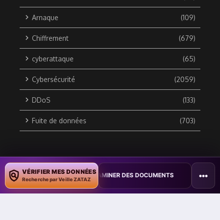
Arnaque
(109)
Chiffrement
(679)
cyberattaque
(65)
Cybersécurité
(2059)
DDoS
(133)
Fuite de données
(703)
Copyright © 2010 / 2026 DATA SECURITY BREACH - Groupe
VÉRIFIER MES DONNÉES
•••
E COPILOT POUR CONTAMINER DES DOCUMENTS
•
TAÏWAN TESTE UN
ZATAZ Média
Recherche par Veille ZATAZ