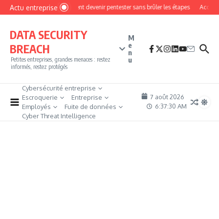
Aller au contenu
Actu entreprise
Comment devenir pentester sans brûler les étapes
Accès fi
DATA SECURITY
M
e
BREACH
n
u
Petites entreprises, grandes menaces : restez
informés, restez protégés
Cybersécurité entreprise
7 août 2026
Escroquerie
Entreprise
6:37:31 AM
Employés
Fuite de données
Cyber Threat Intelligence