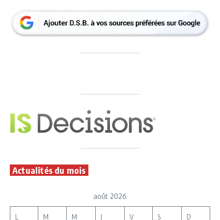
Actualités du mois
août 2026
L
M
M
J
V
S
D