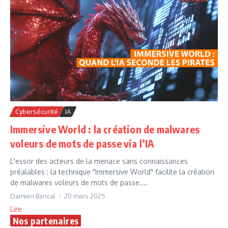
Cybersécurité
IA
Immersive World : la création de malwares
voleurs de mots de passe​ via l’IA
L'essor des acteurs de la menace sans connaissances
préalables : la technique "Immersive World" facilite la création
de malwares voleurs de mots de passe​....
Damien Bancal
20 mars 2025
Lire
Nos partenaires