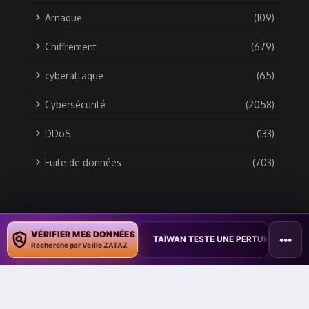
Arnaque
(109)
Chiffrement
(679)
cyberattaque
(65)
Cybersécurité
(2058)
DDoS
(133)
Fuite de données
(703)
Copyright © 2010 / 2026 DATA SECURITY BREACH - Groupe
VÉRIFIER MES DONNÉES
•••
 DES DOCUMENTS
•
TAÏWAN TESTE UNE PERTURBATION MASSIVE DE 
ZATAZ Média
Recherche par Veille ZATAZ