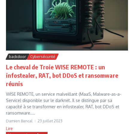
backdoor
Cybersécurité
Le cheval de Troie WISE REMOTE : un
infostealer, RAT, bot DDoS et ransomware
réunis
WISE REMOTE, un service malveillant (MaaS, Malware-as-a-
Service) disponible sur le darknet. Il se distingue par sa
capacité à se transformer en infostealer, RAT, bot DDoS et
ransomware....
Damien Bancal
23 juillet 2023
Lire