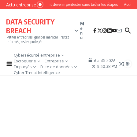
Aller au contenu
Actu entreprise
Comment devenir pentester sans brûler les étapes
Accès fir
DATA SECURITY
M
e
BREACH
n
u
Petites entreprises, grandes menaces : restez
informés, restez protégés
Cybersécurité entreprise
6 août 2026
Escroquerie
Entreprise
5:50:38 PM
Employés
Fuite de données
Cyber Threat Intelligence