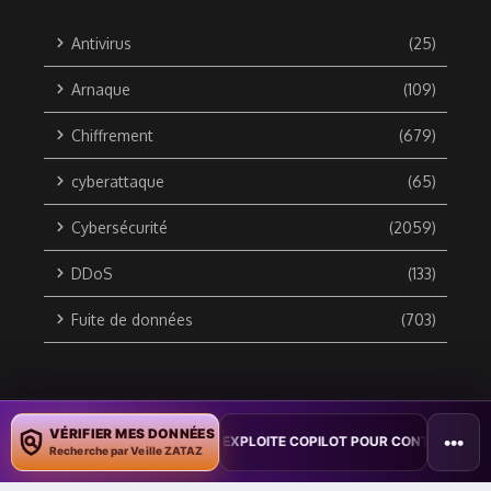
Antivirus
(25)
Arnaque
(109)
Chiffrement
(679)
cyberattaque
(65)
Cybersécurité
(2059)
DDoS
(133)
Fuite de données
(703)
Copyright © 2010 / 2026 DATA SECURITY BREACH - Groupe
VÉRIFIER MES DONNÉES
•••
TION : UN VER WORD EXPLOITE COPILOT POUR CONTAMINER DES DOCU
ZATAZ Média
Recherche par Veille ZATAZ