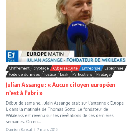
Chiffrement
cryptage
Cybersécurité
Entreprise
Espionnae
Fuite de données
Justice
Leak
Particuliers
Piratage
Julian Assange : « Aucun citoyen européen
n’est à l’abri »
Début de semaine, Julain Assange était sur l’antenne d’Europe
1, dans la matinale de Thomas Sotto. Le fondateur de
Wikileaks est revenu sur les révélations de ces derniéres
semaines. On en...
Damien Bancal
7 mars 2015