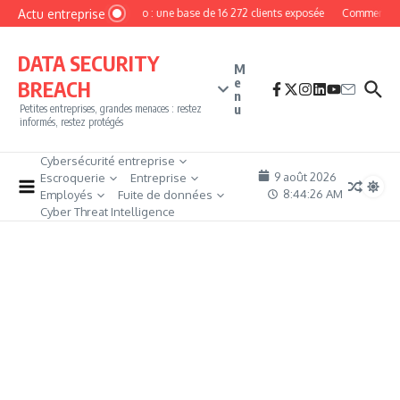
Aller au contenu
Actu entreprise
MyPhoto : une base de 16 272 clients exposée
Comment deve
DATA SECURITY
M
e
BREACH
n
u
Petites entreprises, grandes menaces : restez
informés, restez protégés
Cybersécurité entreprise
9 août 2026
Escroquerie
Entreprise
8:44:26 AM
Employés
Fuite de données
Cyber Threat Intelligence