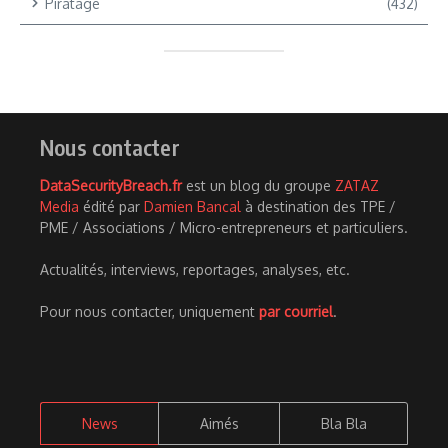
Piratage
(432)
Nous contacter
DataSecurityBreach.fr
est un blog du groupe
ZATAZ
Media
édité par
Damien Bancal
à destination des TPE /
PME / Associations / Micro-entrepreneurs et particuliers.
Actualités, interviews, reportages, analyses, etc.
Pour nous contacter, uniquement
par courriel
.
News
Aimés
Bla Bla