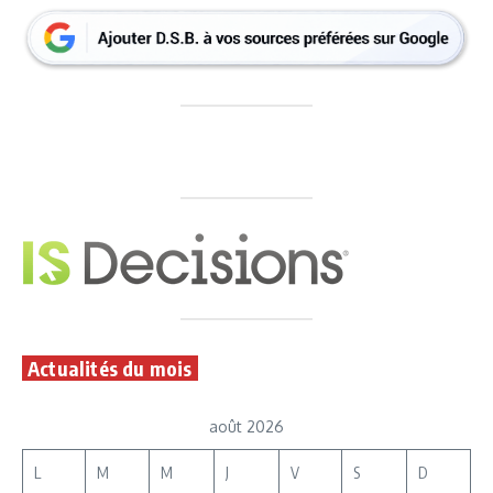
Actualités du mois
août 2026
L
M
M
J
V
S
D