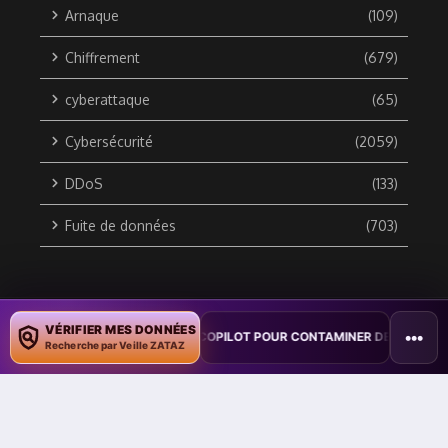
Arnaque
(109)
Chiffrement
(679)
cyberattaque
(65)
Cybersécurité
(2059)
DDoS
(133)
Fuite de données
(703)
Copyright © 2010 / 2026 DATA SECURITY BREACH - Groupe
VÉRIFIER MES DONNÉES
•••
 VER WORD EXPLOITE COPILOT POUR CONTAMINER DES DOCUMENTS
ZATAZ Média
Recherche par Veille ZATAZ