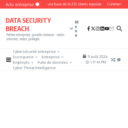
Aller au contenu
Actu entreprise
MyPhoto : une base de 16 272 clients exposée
Comment deveni
DATA SECURITY
M
e
BREACH
n
u
Petites entreprises, grandes menaces : restez
informés, restez protégés
Cybersécurité entreprise
9 août 2026
Escroquerie
Entreprise
1:17:42 PM
Employés
Fuite de données
Cyber Threat Intelligence