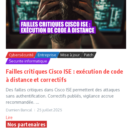
Cybersécurité
Entreprise
Mise à jour
Patch
Securite informatique
Failles critiques Cisco ISE : exécution de code
à distance et correctifs
Des failles critiques dans Cisco ISE permettent des attaques
sans authentification. Correctifs publiés, vigilance accrue
recommandée. ...
Damien Bancal
25 juillet 2025
Lire
Nos partenaires