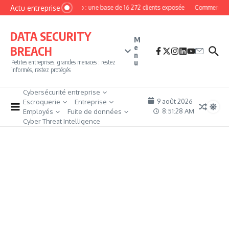
Aller au contenu
Actu entreprise
MyPhoto : une base de 16 272 clients exposée
Comment deven
DATA SECURITY
M
e
BREACH
n
u
Petites entreprises, grandes menaces : restez
informés, restez protégés
Cybersécurité entreprise
9 août 2026
Escroquerie
Entreprise
8:51:29 AM
Employés
Fuite de données
Cyber Threat Intelligence