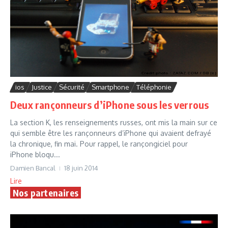
ios
Justice
Sécurité
Smartphone
Téléphonie
Deux rançonneurs d’iPhone sous les verrous
La section K, les renseignements russes, ont mis la main sur ce
qui semble être les rançonneurs d’iPhone qui avaient defrayé
la chronique, fin mai. Pour rappel, le rançongiciel pour
iPhone bloqu...
Damien Bancal
18 juin 2014
Lire
Nos partenaires