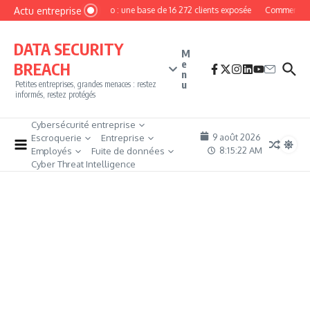
Aller au contenu
Actu entreprise
MyPhoto : une base de 16 272 clients exposée
Comment deve
DATA SECURITY
M
e
BREACH
n
u
Petites entreprises, grandes menaces : restez
informés, restez protégés
Cybersécurité entreprise
9 août 2026
Escroquerie
Entreprise
8:15:22 AM
Employés
Fuite de données
Cyber Threat Intelligence