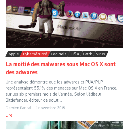
Apple
Cybersécurité
Logiciels
OS X
Patch
Virus
La moitié des malwares sous Mac OS X sont
des adwares
Une analyse démontre que les adwares et PUA/PUP
représentaient 55.1% des menaces sur Mac OS X en France,
sur les six premiers mois de l’année. Selon l’éditeur
Bitdefender, éditeur de solut...
Damien Bancal
1 novembre 2015
Lire