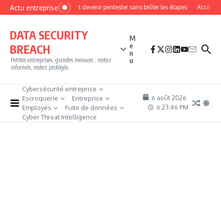
Aller au contenu
Actu entreprise
Comment devenir pentester sans brûler les étapes
Accès fire
DATA SECURITY
M
e
BREACH
n
u
Petites entreprises, grandes menaces : restez
informés, restez protégés
Cybersécurité entreprise
6 août 2026
Escroquerie
Entreprise
6:23:47 PM
Employés
Fuite de données
Cyber Threat Intelligence